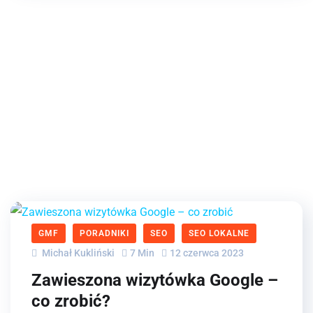
GMF
PORADNIKI
SEO
SEO LOKALNE
Michał Kukliński
7 Min
12 czerwca 2023
Zawieszona wizytówka Google –
co zrobić?