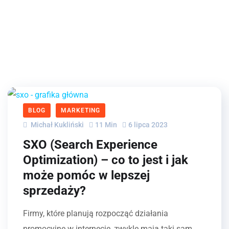
BLOG
MARKETING
Michał Kukliński
11 Min
6 lipca 2023
SXO (Search Experience
Optimization) – co to jest i jak
może pomóc w lepszej
sprzedaży?
Firmy, które planują rozpocząć działania
promocyjne w internecie, zwykle mają taki sam