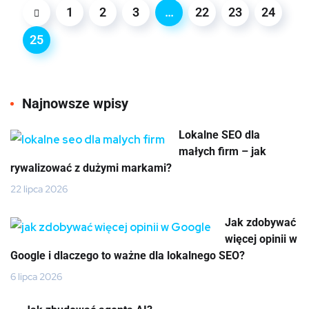
1
2
3
…
22
23
24
25
Najnowsze wpisy
Lokalne SEO dla
małych firm – jak
rywalizować z dużymi markami?
22 lipca 2026
Jak zdobywać
więcej opinii w
Google i dlaczego to ważne dla lokalnego SEO?
6 lipca 2026