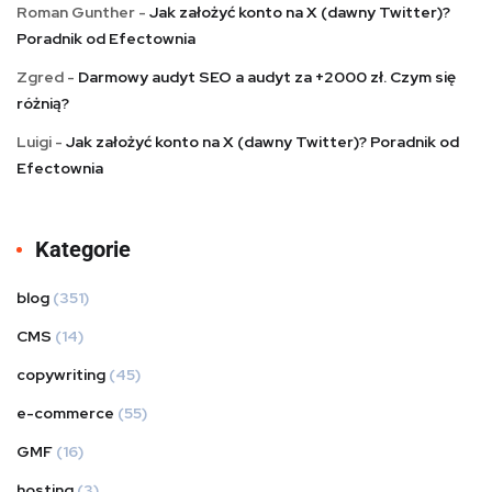
Roman Gunther
-
Jak założyć konto na X (dawny Twitter)?
Poradnik od Efectownia
Zgred
-
Darmowy audyt SEO a audyt za +2000 zł. Czym się
różnią?
Luigi
-
Jak założyć konto na X (dawny Twitter)? Poradnik od
Efectownia
Kategorie
blog
(351)
CMS
(14)
copywriting
(45)
e-commerce
(55)
GMF
(16)
hosting
(3)