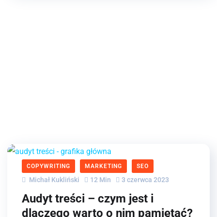
COPYWRITING
MARKETING
SEO
Michał Kukliński
12 Min
3 czerwca 2023
Audyt treści – czym jest i
dlaczego warto o nim pamiętać?