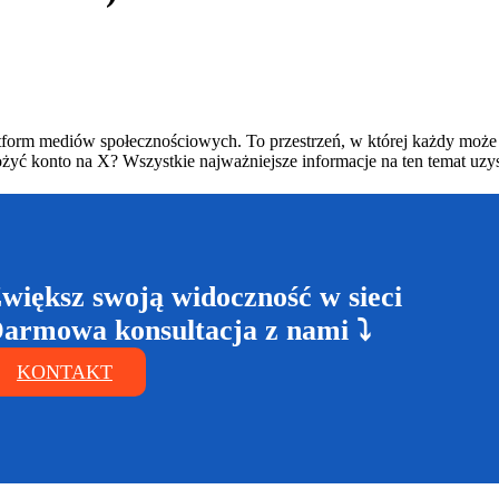
tform mediów społecznościowych. To przestrzeń, w której każdy może 
ożyć konto na X? Wszystkie najważniejsze informacje na ten temat uzy
większ swoją widoczność w sieci
armowa konsultacja z nami ⤵
KONTAKT