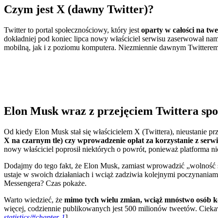
Czym jest X (dawny Twitter)?
Twitter to portal społecznościowy, który jest
oparty w całości na tw
dokładniej pod koniec lipca nowy właściciel serwisu zaserwował na
mobilną, jak i z poziomu komputera. Niezmiennie dawnym Twitterem po
Elon Musk wraz z przejęciem Twittera spo
Od kiedy Elon Musk stał się właścicielem X (Twittera), nieustanie p
X na czarnym tle) czy wprowadzenie opłat za korzystanie z ser
nowy właściciel poprosił niektórych o powrót, ponieważ platforma nie
Dodajmy do tego fakt, że Elon Musk, zamiast wprowadzić „wolność sł
ustaje w swoich działaniach i wciąż zadziwia kolejnymi poczynaniam
Messengera? Czas pokaże.
Warto wiedzieć, że
mimo tych wielu zmian, wciąż mnóstwo osób ko
więcej, codziennie publikowanych jest 500 milionów tweetów. Ciekawy
statistics/#chapter-1
]