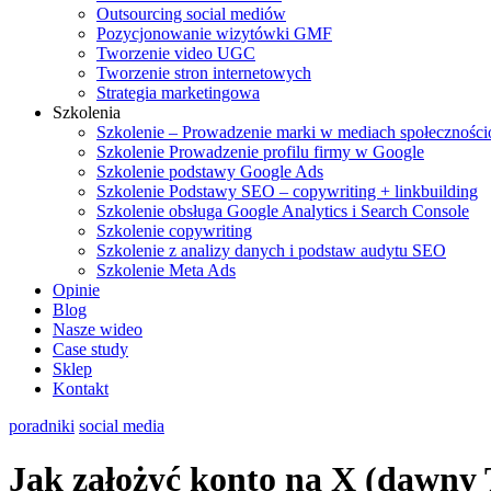
Outsourcing social mediów
Pozycjonowanie wizytówki GMF
Tworzenie video UGC
Tworzenie stron internetowych
Strategia marketingowa
Szkolenia
Szkolenie – Prowadzenie marki w mediach społecznośc
Szkolenie Prowadzenie profilu firmy w Google
Szkolenie podstawy Google Ads
Szkolenie Podstawy SEO – copywriting + linkbuilding
Szkolenie obsługa Google Analytics i Search Console
Szkolenie copywriting
Szkolenie z analizy danych i podstaw audytu SEO
Szkolenie Meta Ads
Opinie
Blog
Nasze wideo
Case study
Sklep
Kontakt
poradniki
social media
Jak założyć konto na X (dawny 