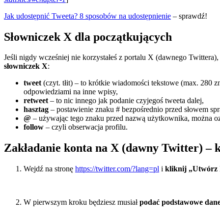
Jak udostępnić Tweeta? 8 sposobów na udostępnienie
– sprawdź!
Słowniczek X dla początkujących
Jeśli nigdy wcześniej nie korzystałeś z portalu X (dawnego Twitter
słowniczek X
:
tweet
(czyt. tłit) – to krótkie wiadomości tekstowe (max. 280 
odpowiedziami na inne wpisy,
retweet
– to nic innego jak podanie czyjegoś tweeta dalej,
hasztag
– postawienie znaku # bezpośrednio przed słowem spr
@
– używając tego znaku przed nazwą użytkownika, można oz
follow
– czyli obserwacja profilu.
Zakładanie konta na X (dawny Twitter) – 
Wejdź na stronę
https://twitter.com/?lang=pl
i
kliknij „Utwórz
W pierwszym kroku będziesz musiał
podać podstawowe dan