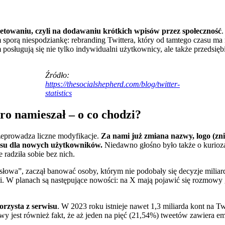
eetowaniu, czyli na dodawaniu krótkich wpisów przez społeczność
.
m sporą niespodziankę: rebranding Twittera, który od tamtego czasu 
sługują się nie tylko indywidualni użytkownicy, ale także przedsiębi
Źródło:
https://thesocialshepherd.com/blog/twitter-
statistics
ro namieszał – o co chodzi?
rzeprowadza liczne modyfikacje.
Za nami już zmiana nazwy, logo (zni
wisu dla nowych użytkowników.
Niedawno głośno było także o kurio
 radziła sobie bez nich.
owa”, zaczął banować osoby, którym nie podobały się decyzje miliard
i. W planach są następujące nowości: na X mają pojawić się rozmowy 
rzysta z serwisu
. W 2023 roku istnieje nawet 1,3 miliarda kont na T
 jest również fakt, że aż jeden na pięć (21,54%) tweetów zawiera emo