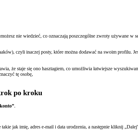
a), możesz nie wiedzieć, co oznaczają poszczególne zwroty używane w s
znaków), czyli inaczej posty, które można dodawać na swoim profilu. Je
awia, że staje się ono hasztagiem, co umożliwia łatwiejsze wyszukiw
naczyć tę osobę,
krok po kroku
 konto”
.
e
takie jak imię, adres e-mail i data urodzenia, a następnie kliknij „Dalej