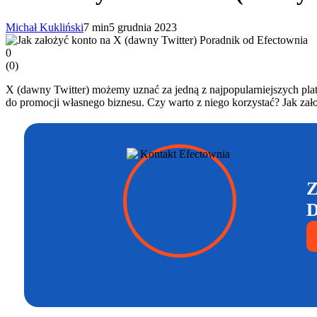
Michał Kukliński
7 min
5 grudnia 2023
0
(
0
)
X (dawny Twitter) możemy uznać za jedną z najpopularniejszych pla
do promocji własnego biznesu. Czy warto z niego korzystać? Jak zał
Z
D