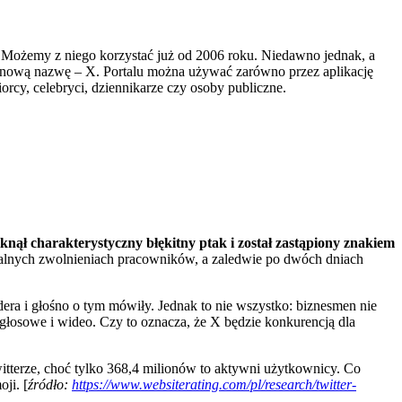
 Możemy z niego korzystać już od 2006 roku. Niedawno jednak, a
ma nową nazwę – X. Portalu można używać zarówno przez aplikację
orcy, celebryci, dziennikarze czy osoby publiczne.
knął charakterystyczny błękitny ptak i został zastąpiony znakiem
zalnych zwolnieniach pracowników, a zaledwie po dwóch dniach
era i głośno o tym mówiły. Jednak to nie wszystko: biznesmen nie
głosowe i wideo. Czy to oznacza, że X będzie konkurencją dla
witterze, choć tylko 368,4 milionów to aktywni użytkownicy. Co
ji. [
źródło:
https://www.websiterating.com/pl/research/twitter-