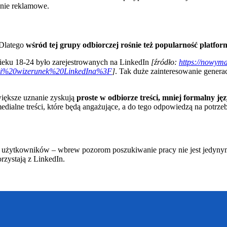
anie reklamowe.
 Dlatego
wśród tej grupy odbiorczej rośnie też popularność platfo
ieku 18-24 było zarejestrowanych na LinkedIn
[źródło:
https://nowyma
eni%20wizerunek%20LinkedIna%3F
]
. Tak duże zainteresowanie gener
większe uznanie zyskują
proste w odbiorze treści, mniej formalny j
timedialne treści, które będą angażujące, a do tego odpowiedzą na pot
 użytkowników – wbrew pozorom poszukiwanie pracy nie jest jedynym
rzystają z LinkedIn.