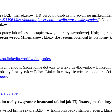
tora B2B, menadżerów, HR-owców i osób zajmujących się marketingiem,
tics/933964/distribution-of-users-on-linkedin-worldwide-gender/
]
.
Natomi
ników.
k pracy lub też jest na etapie rozwoju kariery zawodowej. Kolejną g
ością wśród Millenialsów
, którzy dostrzegają potencjał tej platformy
[
ers-on-linkedin-worldwide-gender/
balnych trendów. Szczególnie dotyczy to wieku użytkowników LinkedIn
balnych statystyk w Polsce LinkedIn cieszy się większą popularności
-age/
]
.
sers-by-age/
kim osoby związane z branżami takimi jak IT, finanse, marketing,
a wśród firm z sektora B2B – w takim przypadku stanowi jeden z kluc