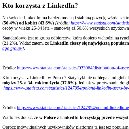
Kto korzysta z LinkedIn?
Na świecie LinkedIn ma bardzo mocną i stabilną pozycję wśród sek
(56,4%) od kobiet (43,6%)
[źródło:
https://www.statista.com/statis
osoby w wieku 25-34 lata – stanowią aż 50,6% wszystkich użytkow
Standardowo jest to grupa odbiorców, która dopiero wchodzi na ryne
(21,2%). Widać zatem, że
LinkedIn cieszy się największą popularn
age-group/
]
.
Źródło:
https://www.statista.com/statistics/933964/distribution-of-us
Kto korzysta z LinkedIn w Polsce? Statystyki nie odbiegają od glo
między 25. a 34. rokiem życia (37,8%).
Jednak w porównaniu do glo
https://www.statista.com/statistics/1247954/poland-linkedin-users-by
Źródło:
https://www.statista.com/statistics/1247954/poland-linkedin-u
Warto też dodać, że
w Polsce z LinkedIn korzystają przede wszyst
Oprócz indywidualnych użytkowników platforma ta jest też popularn