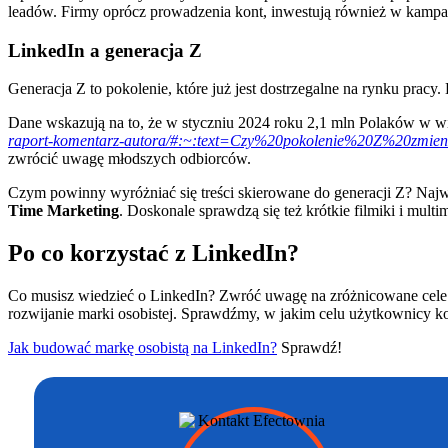
leadów. Firmy oprócz prowadzenia kont, inwestują również w kamp
LinkedIn a generacja Z
Generacja Z to pokolenie, które już jest dostrzegalne na rynku pracy.
Dane wskazują na to, że w styczniu 2024 roku 2,1 mln Polaków w w
raport-komentarz-autora/#:~:text=Czy%20pokolenie%20Z%20zmi
zwrócić uwagę młodszych odbiorców.
Czym powinny wyróżniać się treści skierowane do generacji Z? Naj
Time Marketing
. Doskonale sprawdzą się też krótkie filmiki i mul
Po co korzystać z LinkedIn?
Co musisz wiedzieć o LinkedIn? Zwróć uwagę na zróżnicowane cele
rozwijanie marki osobistej. Sprawdźmy, w jakim celu użytkownicy ko
Jak budować markę osobistą na LinkedIn?
Sprawdź!