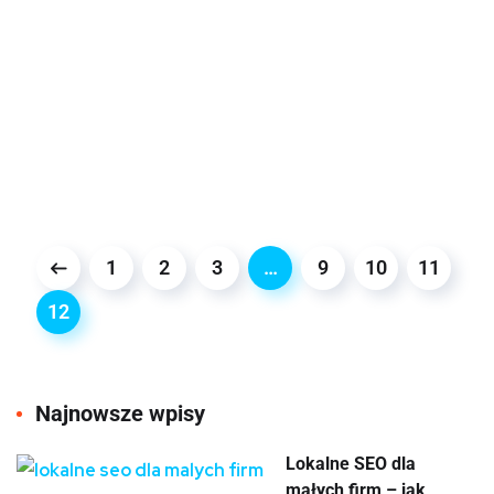
1
2
3
…
9
10
11
12
Najnowsze wpisy
Lokalne SEO dla
małych firm – jak