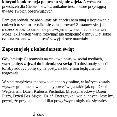
którymi konkurencja po prostu się nie zajęła.
A wówczas to
przestrzeń dla Ciebie – stwórz unikalne treści, które przyciągną
uwagę Twoich obserwujących.
Pamiętaj jednak, że absolutnie nie chodzi nam tutaj o kopiowanie
cudzych treści: masz tylko się zainspirować! Zastanów się, jak
możesz zrobić to samo, ale po swojemu, w swoim charakterze?
Może jakiś wątek warto rozwinąć lub uzupełnić o inny? Daj sobie
czas na zastanowienie i stwórz wyjątkowe materiały.
Zapoznaj się z kalendarzem świąt
Gdy brakuje Ci pomysłu na ciekawe posty w social mediach,
warto, abyś zajrzał do kalendarza świąt
. To doskonały sposób na
to, aby zdobyć pomysły na posty, na które fani będą chętnie
reagowali.
W sieci znajdziesz mnóstwo kalendarzy online, w których zostały
wyszczególnione nawet te nietypowe święta takie jak np. Dzień
Wegetarian, Dzień Kubusia Puchatka, Międzynarodowy Dzień
Pizzy, Dzień Bez Mięsa, Dzień Energetyka i wiele innych. Jesteśmy
pewni, że przynajmniej o kilku powyższych nigdy nie słyszałeś.
Źródło: