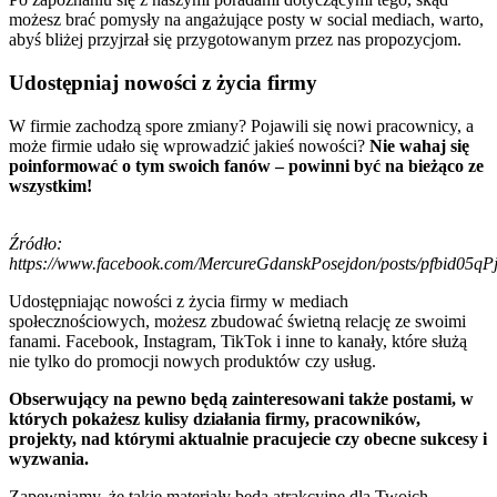
możesz brać pomysły na angażujące posty w social mediach, warto,
abyś bliżej przyjrzał się przygotowanym przez nas propozycjom.
Udostępniaj nowości z życia firmy
W firmie zachodzą spore zmiany? Pojawili się nowi pracownicy, a
może firmie udało się wprowadzić jakieś nowości?
Nie wahaj się
poinformować o tym swoich fanów – powinni być na bieżąco ze
wszystkim!
Źródło:
https://www.facebook.com/MercureGdanskPosejdon/posts/pfbi
Udostępniając nowości z życia firmy w mediach
społecznościowych, możesz zbudować świetną relację ze swoimi
fanami. Facebook, Instagram, TikTok i inne to kanały, które służą
nie tylko do promocji nowych produktów czy usług.
Obserwujący na pewno będą zainteresowani także postami, w
których pokażesz kulisy działania firmy, pracowników,
projekty, nad którymi aktualnie pracujecie czy obecne sukcesy i
wyzwania.
Zapewniamy, że takie materiały będą atrakcyjne dla Twoich