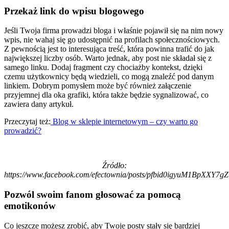
Przekaż link do wpisu blogowego
Jeśli Twoja firma prowadzi bloga i właśnie pojawił się na nim nowy
wpis, nie wahaj się go udostępnić na profilach społecznościowych.
Z pewnością jest to interesująca treść, która powinna trafić do jak
największej liczby osób. Warto jednak, aby post nie składał się z
samego linku. Dodaj fragment czy chociażby kontekst, dzięki
czemu użytkownicy będą wiedzieli, co mogą znaleźć pod danym
linkiem. Dobrym pomysłem może być również załączenie
przyjemnej dla oka grafiki, która także będzie sygnalizować, co
zawiera dany artykuł.
Przeczytaj też:
Blog w sklepie internetowym – czy warto go
prowadzić?
Źródło:
https://www.facebook.com/efectownia/posts/pfbid0igyuM1BpX
Pozwól swoim fanom głosować za pomocą
emotikonów
Co jeszcze możesz zrobić, aby Twoje posty stały się bardziej