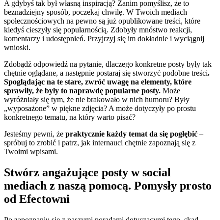
A gdybyś tak był własną inspiracją? Zanim pomyślisz, że to
beznadziejny sposób, poczekaj chwilę. W Twoich mediach
społecznościowych na pewno są już opublikowane treści, które
kiedyś cieszyły się popularnością. Zdobyły mnóstwo reakcji,
komentarzy i udostępnień. Przyjrzyj się im dokładnie i wyciągnij
wnioski.
Zdobądź odpowiedź na pytanie, dlaczego konkretne posty były tak
chętnie oglądane, a następnie postaraj się stworzyć podobne treści
.
Spoglądając na te stare, zwróć uwagę na elementy, które
sprawiły, że były to naprawdę popularne posty.
Może
wyróżniały się tym, że nie brakowało w nich humoru? Były
„wyposażone” w piękne zdjęcia? A może dotyczyły po prostu
konkretnego tematu, na który warto pisać?
Jesteśmy pewni, że
praktycznie każdy temat da się pogłębić
–
spróbuj to zrobić i patrz, jak internauci chętnie zapoznają się z
Twoimi wpisami.
Stwórz angażujące posty w social
mediach z naszą pomocą. Pomysły prosto
od Efectowni
Po zapoznaniu się z naszymi poradami dotyczącymi tego, skąd