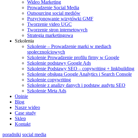
Wideo Marketing
Prowadzenie Social Media
Outsourcing social mediów
Pozycjonowanie wizytówki GMF
Tworzenie video UGC
Tworzenie stron internetowych
Strategia marketingowa
Szkolenia
Szkolenie – Prowadzenie marki w mediach
społecznościowych
Szkolenie Prowadzenie profilu firmy w Google
Szkolenie podstawy Google Ads
Szkolenie Podstawy SEO – copywriting + linkbuilding
Szkolenie obsługa Google Analytics i Search Console
Szkolenie copywriting
Szkolenie z analizy danych i podstaw audytu SEO
Szkolenie Meta Ads
Opinie
Blog
Nasze wideo
Case study
Sklep
Kontakt
poradniki
social media