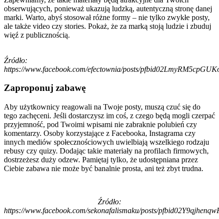
obserwujących, ponieważ ukazują ludzką, autentyczną stronę danej
marki. Warto, abyś stosował różne formy – nie tylko zwykłe posty,
ale także video czy stories. Pokaż, że za marką stoją ludzie i zbuduj
więź z publicznością.
Źródło:
https://www.facebook.com/efectownia/posts/pfbid02LmyRM
Zaproponuj zabawę
Aby użytkownicy reagowali na Twoje posty, muszą czuć się do
tego zachęceni. Jeśli dostarczysz im coś, z czego będą mogli czerpać
przyjemność, pod Twoimi wpisami nie zabraknie polubień czy
komentarzy. Osoby korzystające z Facebooka, Instagrama czy
innych mediów społecznościowych uwielbiają wszelkiego rodzaju
rebusy czy quizy. Dodając takie materiały na profilach firmowych,
dostrzeżesz duży odzew. Pamiętaj tylko, że udostępniana przez
Ciebie zabawa nie może być banalnie prosta, ani też zbyt trudna.
Źródło:
https://www.facebook.com/sekonafalismaku/posts/pfbid02Y9