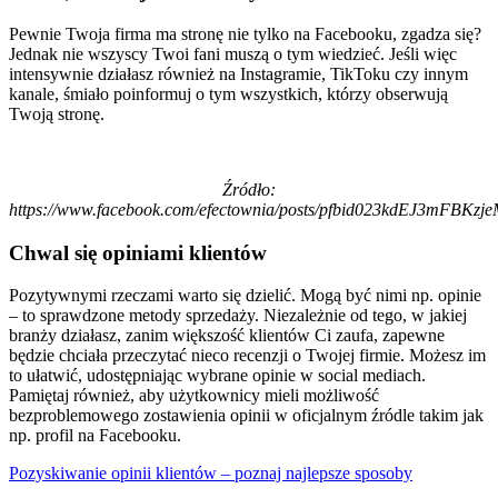
Pewnie Twoja firma ma stronę nie tylko na Facebooku, zgadza się?
Jednak nie wszyscy Twoi fani muszą o tym wiedzieć. Jeśli więc
intensywnie działasz również na Instagramie, TikToku czy innym
kanale, śmiało poinformuj o tym wszystkich, którzy obserwują
Twoją stronę.
Źródło:
https://www.facebook.com/efectownia/posts/pfbid023kdEJ3mF
Chwal się opiniami klientów
Pozytywnymi rzeczami warto się dzielić. Mogą być nimi np. opinie
– to sprawdzone metody sprzedaży. Niezależnie od tego, w jakiej
branży działasz, zanim większość klientów Ci zaufa, zapewne
będzie chciała przeczytać nieco recenzji o Twojej firmie. Możesz im
to ułatwić, udostępniając wybrane opinie w social mediach.
Pamiętaj również, aby użytkownicy mieli możliwość
bezproblemowego zostawienia opinii w oficjalnym źródle takim jak
np. profil na Facebooku.
Pozyskiwanie opinii klientów – poznaj najlepsze sposoby