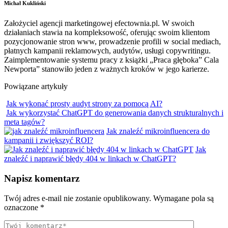
Michał Kukliński
Założyciel agencji marketingowej efectownia.pl. W swoich
działaniach stawia na kompleksowość, oferując swoim klientom
pozycjonowanie stron www, prowadzenie profili w social mediach,
płatnych kampanii reklamowych, audytów, usługi copywritingu.
Zaimplementowanie systemu pracy z książki „Praca głęboka” Cala
Newporta” stanowiło jeden z ważnych kroków w jego karierze.
Powiązane artykuły
Jak wykonać prosty audyt strony za pomocą AI?
Jak wykorzystać ChatGPT do generowania danych strukturalnych i
meta tagów?
Jak znaleźć mikroinfluencera do
kampanii i zwiększyć ROI?
Jak
znaleźć i naprawić błędy 404 w linkach w ChatGPT?
Napisz komentarz
Twój adres e-mail nie zostanie opublikowany.
Wymagane pola są
oznaczone
*