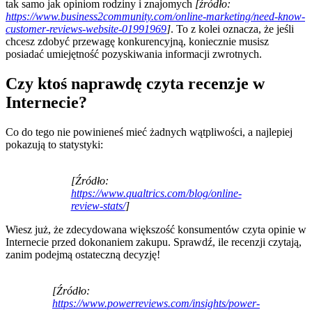
tak samo jak opiniom rodziny i znajomych
[źródło:
https://www.business2community.com/online-marketing/need-know-
customer-reviews-website-01991969
]
. To z kolei oznacza, że jeśli
chcesz zdobyć przewagę konkurencyjną, koniecznie musisz
posiadać umiejętność pozyskiwania informacji zwrotnych.
Czy ktoś naprawdę czyta recenzje w
Internecie?
Co do tego nie powinieneś mieć żadnych wątpliwości, a najlepiej
pokazują to statystyki:
[Źródło:
https://www.qualtrics.com/blog/online-
review-stats/
]
Wiesz już, że zdecydowana większość konsumentów czyta opinie w
Internecie przed dokonaniem zakupu. Sprawdź, ile recenzji czytają,
zanim podejmą ostateczną decyzję!
[Źródło:
https://www.powerreviews.com/insights/power-