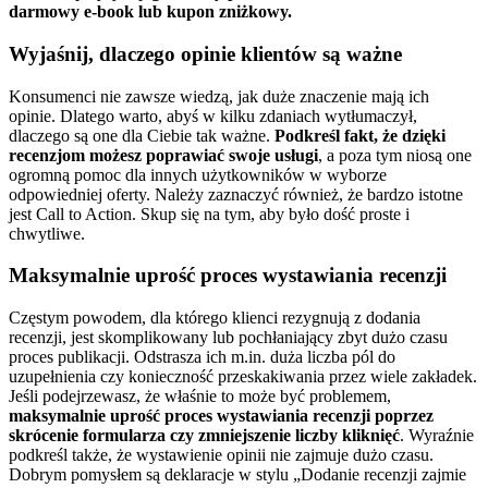
darmowy e-book lub kupon zniżkowy.
Wyjaśnij, dlaczego opinie klientów są ważne
Konsumenci nie zawsze wiedzą, jak duże znaczenie mają ich
opinie. Dlatego warto, abyś w kilku zdaniach wytłumaczył,
dlaczego są one dla Ciebie tak ważne.
Podkreśl fakt, że dzięki
recenzjom możesz poprawiać swoje usługi
, a poza tym niosą one
ogromną pomoc dla innych użytkowników w wyborze
odpowiedniej oferty. Należy zaznaczyć również, że bardzo istotne
jest Call to Action. Skup się na tym, aby było dość proste i
chwytliwe.
Maksymalnie uprość proces wystawiania recenzji
Częstym powodem, dla którego klienci rezygnują z dodania
recenzji, jest skomplikowany lub pochłaniający zbyt dużo czasu
proces publikacji. Odstrasza ich m.in. duża liczba pól do
uzupełnienia czy konieczność przeskakiwania przez wiele zakładek.
Jeśli podejrzewasz, że właśnie to może być problemem,
maksymalnie uprość proces wystawiania recenzji poprzez
skrócenie formularza czy zmniejszenie liczby kliknięć
. Wyraźnie
podkreśl także, że wystawienie opinii nie zajmuje dużo czasu.
Dobrym pomysłem są deklaracje w stylu „Dodanie recenzji zajmie