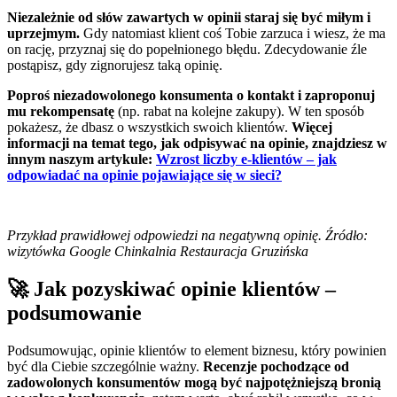
Niezależnie od słów zawartych w opinii staraj się być miłym i
uprzejmym.
Gdy natomiast klient coś Tobie zarzuca i wiesz, że ma
on rację, przyznaj się do popełnionego błędu. Zdecydowanie źle
postąpisz, gdy zignorujesz taką opinię.
Poproś niezadowolonego konsumenta o kontakt i zaproponuj
mu rekompensatę
(np. rabat na kolejne zakupy). W ten sposób
pokażesz, że dbasz o wszystkich swoich klientów.
Więcej
informacji na temat tego, jak odpisywać na opinie, znajdziesz w
innym naszym artykule:
Wzrost liczby e-klientów – jak
odpowiadać na opinie pojawiające się w sieci?
Przykład prawidłowej odpowiedzi na negatywną opinię. Źródło:
wizytówka Google Chinkalnia Restauracja Gruzińska
🚀 Jak pozyskiwać opinie klientów –
podsumowanie
Podsumowując, opinie klientów to element biznesu, który powinien
być dla Ciebie szczególnie ważny.
Recenzje pochodzące od
zadowolonych konsumentów mogą być najpotężniejszą bronią