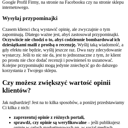
Google Profil Firmy, na stronie na Facebooku czy na stronie sklepu
internetowego.
Wysyłaj przypominajki
Czasem klienci chcą wystawić opinię, ale zwyczajnie o tym
zapominają. Dlatego ważne jest, abyś zastosował przypominajki.
Oczywiście nie chodzi o to, abyś codziennie bombardował ich
dziesiątkami maili z prośbą o recenzję.
Wyślij taką wiadomość, a
gdy efektu nie będzie, wyślij jeszcze raz. Dwa razy zdecydowanie
wystarczy. Jeśli to nic nie da, jest to jednoznaczne z tym, że klient
po prostu nie chce dodać recenzji i powinieneś to uszanować.
Kolejne przypominajki mogą jedynie zniechęcić go do dalszego
korzystania z Twojego sklepu.
Czy możesz zwiększyć wartość opinii
klientów?
Jak najbardziej! Jest na to kilka sposobów, a poniżej przedstawiamy
Ci kilka z nich:
zaprezentuj opinie z różnych portali,
sprawdź, czy opinie są weryfikowalne
– jeśli publikujesz
opinie w celach marketingowych np. w social mediach,