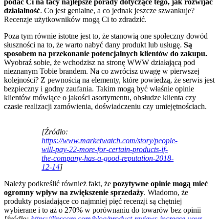
podać Ci na tacy najlepsze porady dotyczące tego, jak rozwijać
działalność
. Co jest genialne, a co jednak jeszcze szwankuje?
Recenzje użytkowników mogą Ci to zdradzić.
Poza tym równie istotne jest to, że stanowią one społeczny dowód
słuszności na to, że warto nabyć dany produkt lub usługę.
Są
sposobem na przekonanie potencjalnych klientów do zakupu.
Wyobraź sobie, że wchodzisz na stronę WWW działającą pod
nieznanym Tobie brandem. Na co zwrócisz uwagę w pierwszej
kolejności? Z pewnością na elementy, które powiedzą, że serwis jest
bezpieczny i godny zaufania. Takim mogą być właśnie opinie
klientów mówiące o jakości asortymentu, obsłudze klienta czy
czasie realizacji zamówienia, doświadczeniu czy umiejętnościach.
[Źródło:
https://www.marketwatch.com/story/people-
will-pay-22-more-for-certain-products-if-
the-company-has-a-good-reputation-2018-
12-14
]
Należy podkreślić również fakt, że
pozytywne opinie mogą mieć
ogromny wpływ na zwiększenie sprzedaży
. Wiadomo, że
produkty posiadające co najmniej pięć recenzji są chętniej
wybierane i to aż o 270% w porównaniu do towarów bez opinii
[źródło:
https://lipscore.com/blog/product-reviews-increase-your-