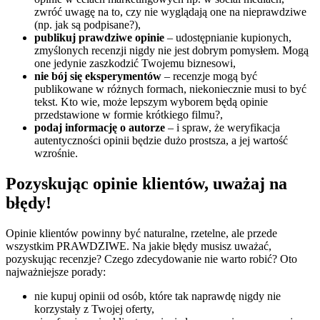
zwróć uwagę na to, czy nie wyglądają one na nieprawdziwe
(np. jak są podpisane?),
publikuj prawdziwe opinie
– udostępnianie kupionych,
zmyślonych recenzji nigdy nie jest dobrym pomysłem. Mogą
one jedynie zaszkodzić Twojemu biznesowi,
nie bój się eksperymentów
– recenzje mogą być
publikowane w różnych formach, niekoniecznie musi to być
tekst. Kto wie, może lepszym wyborem będą opinie
przedstawione w formie krótkiego filmu?,
podaj informację o autorze
– i spraw, że weryfikacja
autentyczności opinii będzie dużo prostsza, a jej wartość
wzrośnie.
Pozyskując opinie klientów, uważaj na
błędy!
Opinie klientów powinny być naturalne, rzetelne, ale przede
wszystkim PRAWDZIWE. Na jakie błędy musisz uważać,
pozyskując recenzje? Czego zdecydowanie nie warto robić? Oto
najważniejsze porady:
nie kupuj opinii od osób, które tak naprawdę nigdy nie
korzystały z Twojej oferty,