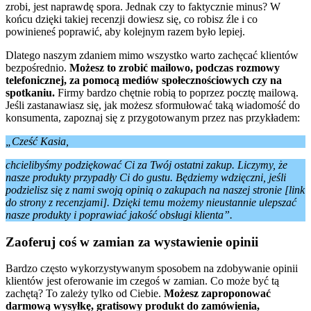
zrobi, jest naprawdę spora. Jednak czy to faktycznie minus? W
końcu dzięki takiej recenzji dowiesz się, co robisz źle i co
powinieneś poprawić, aby kolejnym razem było lepiej.
Dlatego naszym zdaniem mimo wszystko warto zachęcać klientów
bezpośrednio.
Możesz to zrobić mailowo, podczas rozmowy
telefonicznej, za pomocą mediów społecznościowych czy na
spotkaniu.
Firmy bardzo chętnie robią to poprzez pocztę mailową.
Jeśli zastanawiasz się, jak możesz sformułować taką wiadomość do
konsumenta, zapoznaj się z przygotowanym przez nas przykładem:
„Cześć Kasia,
chcielibyśmy podziękować Ci za Twój ostatni zakup. Liczymy, że
nasze produkty przypadły Ci do gustu. Będziemy wdzięczni, jeśli
podzielisz się z nami swoją opinią o zakupach na naszej stronie [link
do strony z recenzjami]. Dzięki temu możemy nieustannie ulepszać
nasze produkty i poprawiać jakość obsługi klienta”.
Zaoferuj coś w zamian za wystawienie opinii
Bardzo często wykorzystywanym sposobem na zdobywanie opinii
klientów jest oferowanie im czegoś w zamian. Co może być tą
zachętą? To zależy tylko od Ciebie.
Możesz zaproponować
darmową wysyłkę, gratisowy produkt do zamówienia,