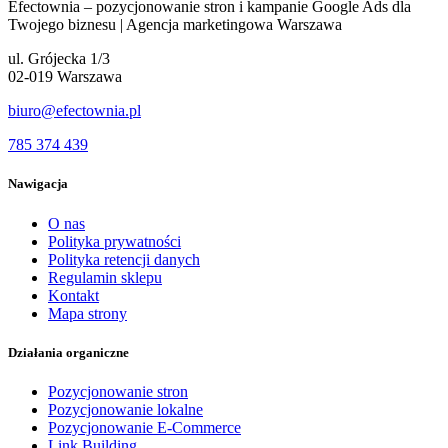
Efectownia – pozycjonowanie stron i kampanie Google Ads dla
Twojego biznesu | Agencja marketingowa Warszawa
ul. Grójecka 1/3
02-019 Warszawa
biuro@efectownia.pl
785 374 439
Nawigacja
O nas
Polityka prywatności
Polityka retencji danych
Regulamin sklepu
Kontakt
Mapa strony
Działania organiczne
Pozycjonowanie stron
Pozycjonowanie lokalne
Pozycjonowanie E-Commerce
Link Building