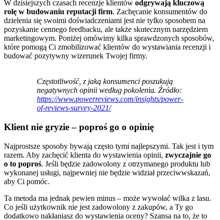
W dzisiejszych czasach recenzje klientów
odgrywają kluczową
rolę w budowaniu reputacji firm
. Zachęcanie konsumentów do
dzielenia się swoimi doświadczeniami jest nie tylko sposobem na
pozyskanie cennego feedbacku, ale także skutecznym narzędziem
marketingowym. Poniżej omówimy kilka sprawdzonych sposobów,
które pomogą Ci zmobilizować klientów do wystawiania recenzji i
budować pozytywny wizerunek Twojej firmy.
Częstotliwość, z jaką konsumenci poszukują
negatywnych opinii według pokolenia. Źródło:
https://www.powerreviews.com/insights/power-
of-reviews-survey-2021/
Klient nie gryzie – poproś go o opinię
Najprostsze sposoby bywają często tymi najlepszymi. Tak jest i tym
razem. Aby zachęcić klienta do wystawienia opinii,
zwyczajnie go
o to poproś
. Jeśli będzie zadowolony z otrzymanego produktu lub
wykonanej usługi, najpewniej nie będzie widział przeciwwskazań,
aby Ci pomóc.
Ta metoda ma jednak pewien minus – może wywołać wilka z lasu.
Co jeśli użytkownik nie jest zadowolony z zakupów, a Ty go
dodatkowo nakłaniasz do wystawienia oceny? Szansa na to, że to