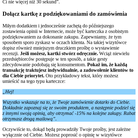
Ci nie więcej niż 30 sekund”.
Dołącz kartkę z podziękowaniami do zamówienia
Miłym dodatkiem i jednocześnie zachętą do późniejszego
zostawienia opinii w Internecie, może być karteczka z osobistym
podziękowaniem za dokonanie zakupu. Zapewniamy, że tym
sposobem sporo zyskasz w oczach klienta. Na takiej wizytówce
dopisz również mniejszym druczkiem prośbę o wystawienie
recenzji.
Jeśli możesz, kartki stwórz odręcznie.
Wciąż niewielu
przedsiębiorców postępuje w ten sposób, a takie gesty
zdecydowanie podobają się konsumentom.
Pokaż im, że każdą
transakcję traktujesz indywidualnie, a zadowolenie klientów to
dla Ciebie priorytet.
Oto przykładowy tekst, który możesz
umieścić na tego typu karteczce:
„Hej!
Wszystko wskazuje na to, że Twoje zamówienie dotarło do Ciebie.
Dokładnie zapoznaj się ze swoim produktem, a następnie podziel się
z innymi swoją opinią, aby otrzymać -15% na kolejne zakupy. Rabat
otrzymasz drogą mailową”.
Oczywiście to, dokąd będą prowadziły Twoje prośby, jest zależne
wyłącznie od Ciebie. Możesz poprosić o opinię w wizytówce