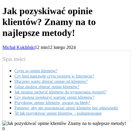
Jak pozyskiwać opinie
klientów? Znamy na to
najlepsze metody!
Michał Kukliński
12 min
12 lutego 2024
Spis treści
Czym są opinie klientów?
Czy ktoś naprawdę czyta recenzje w Internecie?
Dlaczego warto zbierać opinie od klientów?
Gdzie możesz zbierać opinie klientów?
Jak możesz zachęcić klientów do wystawiania recenzji?
Czy możesz zwiększyć wartość opinii klientów?
Pozyskując opinie klientów, uważaj na błędy!
Pamiętaj, aby nie pozostawiać opinii klientów bez odpowiedzi
🚀 Jak pozyskiwać opinie klientów – podsumowanie
0