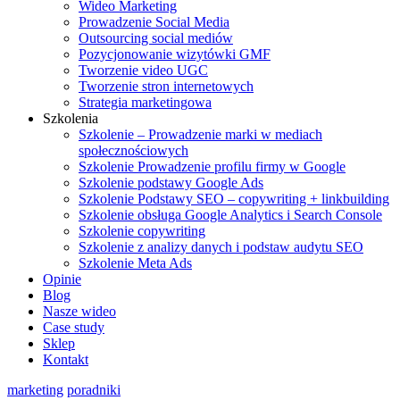
Wideo Marketing
Prowadzenie Social Media
Outsourcing social mediów
Pozycjonowanie wizytówki GMF
Tworzenie video UGC
Tworzenie stron internetowych
Strategia marketingowa
Szkolenia
Szkolenie – Prowadzenie marki w mediach
społecznościowych
Szkolenie Prowadzenie profilu firmy w Google
Szkolenie podstawy Google Ads
Szkolenie Podstawy SEO – copywriting + linkbuilding
Szkolenie obsługa Google Analytics i Search Console
Szkolenie copywriting
Szkolenie z analizy danych i podstaw audytu SEO
Szkolenie Meta Ads
Opinie
Blog
Nasze wideo
Case study
Sklep
Kontakt
marketing
poradniki