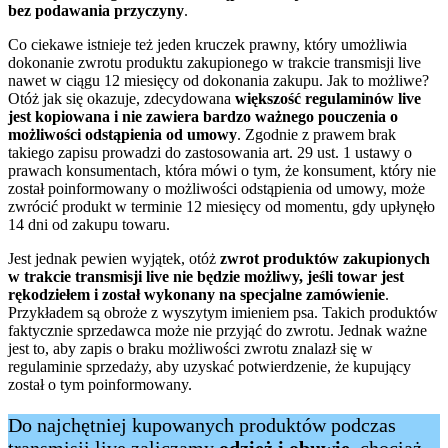
bez podawania przyczyny
.
Co ciekawe istnieje też jeden kruczek prawny, który umożliwia
dokonanie zwrotu produktu zakupionego w trakcie transmisji live
nawet w ciągu 12 miesięcy od dokonania zakupu. Jak to możliwe?
Otóż jak się okazuje, zdecydowana
większość regulaminów live
jest kopiowana i nie zawiera bardzo ważnego pouczenia o
możliwości odstąpienia od umowy
. Zgodnie z prawem brak
takiego zapisu prowadzi do zastosowania art. 29 ust. 1 ustawy o
prawach konsumentach, która mówi o tym, że konsument, który nie
został poinformowany o możliwości odstąpienia od umowy, może
zwrócić produkt w terminie 12 miesięcy od momentu, gdy upłynęło
14 dni od zakupu towaru.
Jest jednak pewien wyjątek, otóż
zwrot produktów zakupionych
w trakcie transmisji live nie będzie możliwy, jeśli towar jest
rękodziełem i został wykonany na specjalne zamówienie
.
Przykładem są obroże z wyszytym imieniem psa. Takich produktów
faktycznie sprzedawca może nie przyjąć do zwrotu. Jednak ważne
jest to, aby zapis o braku możliwości zwrotu znalazł się w
regulaminie sprzedaży, aby uzyskać potwierdzenie, że kupujący
został o tym poinformowany.
Do najchętniej kupowanych produktów podczas