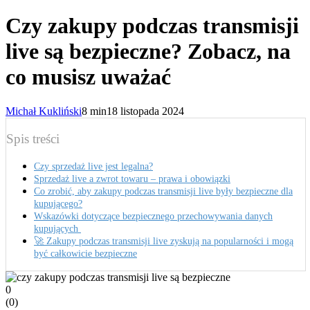
Czy zakupy podczas transmisji
live są bezpieczne? Zobacz, na
co musisz uważać
Michał Kukliński
8 min
18 listopada 2024
Spis treści
Czy sprzedaż live jest legalna?
Sprzedaż live a zwrot towaru – prawa i obowiązki
Co zrobić, aby zakupy podczas transmisji live były bezpieczne dla
kupującego?
Wskazówki dotyczące bezpiecznego przechowywania danych
kupujących
🚀 Zakupy podczas transmisji live zyskują na popularności i mogą
być całkowicie bezpieczne
0
(
0
)