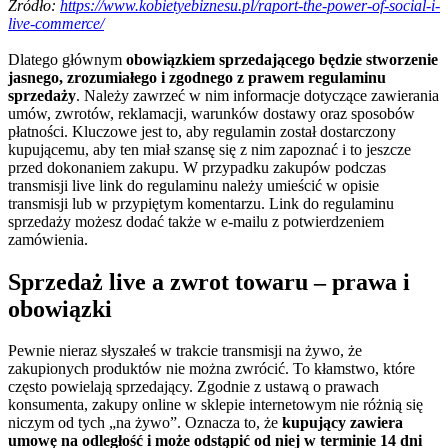
Źródło:
https://www.kobietyebiznesu.pl/raport-the-power-of-social-i-
live-commerce/
Dlatego głównym
obowiązkiem sprzedającego będzie stworzenie
jasnego, zrozumiałego i zgodnego z prawem regulaminu
sprzedaży
. Należy zawrzeć w nim informacje dotyczące zawierania
umów, zwrotów, reklamacji, warunków dostawy oraz sposobów
płatności. Kluczowe jest to, aby regulamin został dostarczony
kupującemu, aby ten miał szansę się z nim zapoznać i to jeszcze
przed dokonaniem zakupu. W przypadku zakupów podczas
transmisji live link do regulaminu należy umieścić w opisie
transmisji lub w przypiętym komentarzu. Link do regulaminu
sprzedaży możesz dodać także w e-mailu z potwierdzeniem
zamówienia.
Sprzedaż live a zwrot towaru – prawa i
obowiązki
Pewnie nieraz słyszałeś w trakcie transmisji na żywo, że
zakupionych produktów nie można zwrócić. To kłamstwo, które
często powielają sprzedający. Zgodnie z ustawą o prawach
konsumenta, zakupy online w sklepie internetowym nie różnią się
niczym od tych „na żywo”. Oznacza to, że
kupujący zawiera
umowę na odległość i może odstąpić od niej w terminie 14 dni