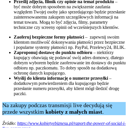
Prześlij zdjęcia, filmik czy opinie na temat produktu
–
być może dobrym sposobem na zwiększenie zaufania
względem Twojej osoby jako sprzedającego będzie przesłanie
zainteresowanemu zakupem szczegółowych informacji na
temat towaru. Mogą to być zdjęcia, filmy, parametry
techniczne czy screeny opinii od wcześniejszych klientów.
Zaoferuj bezpieczne formy płatności
– zapewnij swoim
klientom możliwość dokonywania płatności przez bezpieczne
i popularne systemy płatności np. PayPal, Przelewy24, BLIK.
Zaproponuj dostawę do punktu odbioru
– niektórzy
kupujący obawiają się podawać swój adres domowy, dlatego
dobrym wyborem będzie zaoferowanie im dostawy do punktu
odbioru np. paczkomatu. To dobry sposób na dodatkową
ochronę danych kupującego.
Wyślij do klienta informację o numerze przesyłki
–
dodatkowym potwierdzeniem dla kupującego będzie
przesłanie numeru przesyłki, aby klient mógł śledzić drogę
paczki.
Na zakupy podczas transmisji live decydują się
przede wszystkim
kobiety z małych miast
.
Źródło:
https://www.kobietyebiznesu.pl/raport-the-power-of-social-i-