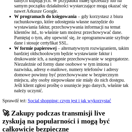
danych kupujących. W przypadku małej sprzedaży lub na
samym początku działalności wystarczające mogą okazać się
nawet Arkusze Google.
W programach do księgowania
– gdy korzystasz z biura
rachunkowego, które udostępnia własne narzędzie do
wystawiania faktur, przechowywania informacji na temat
klientów itd., to właśnie tam możesz przechowywać dane.
Pamiętaj o tym, aby upewnić się, że oprogramowanie szyfruje
dane i stosuje certyfikat SSL.
W formie papierowej
– alternatywnym rozwiązaniem, takim
bardziej oldschoolowym będzie wystawianie faktur i
drukowanie ich, a następnie przechowywanie w segregatorze.
Niezależnie od formy dane osobowe w tym imiona i
nazwiska, adresy e-mailowe, numery telefonów i adresy
domowe powinny być przechowywane w bezpiecznym
miejscu, aby osoby niepowołane nie miały do nich dostępu.
Jeśli klient zgłosi prośbę o usunięcie jego danych, właśnie tak
należy uczynić.
Sprawdź też:
Social shopping: czym jest i jak wykorzystać
🚀 Zakupy podczas transmisji live
zyskują na popularności i mogą być
całkowicie bezpieczne