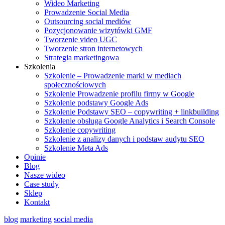
Wideo Marketing
Prowadzenie Social Media
Outsourcing social mediów
Pozycjonowanie wizytówki GMF
Tworzenie video UGC
Tworzenie stron internetowych
Strategia marketingowa
Szkolenia
Szkolenie – Prowadzenie marki w mediach
społecznościowych
Szkolenie Prowadzenie profilu firmy w Google
Szkolenie podstawy Google Ads
Szkolenie Podstawy SEO – copywriting + linkbuilding
Szkolenie obsługa Google Analytics i Search Console
Szkolenie copywriting
Szkolenie z analizy danych i podstaw audytu SEO
Szkolenie Meta Ads
Opinie
Blog
Nasze wideo
Case study
Sklep
Kontakt
blog
marketing
social media