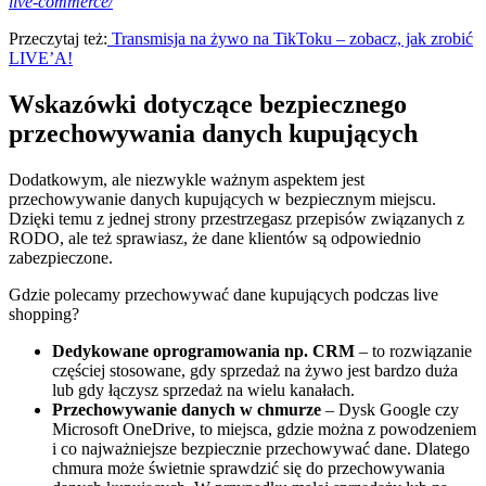
live-commerce/
Przeczytaj też:
Transmisja na żywo na TikToku – zobacz, jak zrobić
LIVE’A!
Wskazówki dotyczące bezpiecznego
przechowywania danych kupujących
Dodatkowym, ale niezwykle ważnym aspektem jest
przechowywanie danych kupujących w bezpiecznym miejscu.
Dzięki temu z jednej strony przestrzegasz przepisów związanych z
RODO, ale też sprawiasz, że dane klientów są odpowiednio
zabezpieczone.
Gdzie polecamy przechowywać dane kupujących podczas live
shopping?
Dedykowane oprogramowania np. CRM
– to rozwiązanie
częściej stosowane, gdy sprzedaż na żywo jest bardzo duża
lub gdy łączysz sprzedaż na wielu kanałach.
Przechowywanie danych w chmurze
– Dysk Google czy
Microsoft OneDrive, to miejsca, gdzie można z powodzeniem
i co najważniejsze bezpiecznie przechowywać dane. Dlatego
chmura może świetnie sprawdzić się do przechowywania