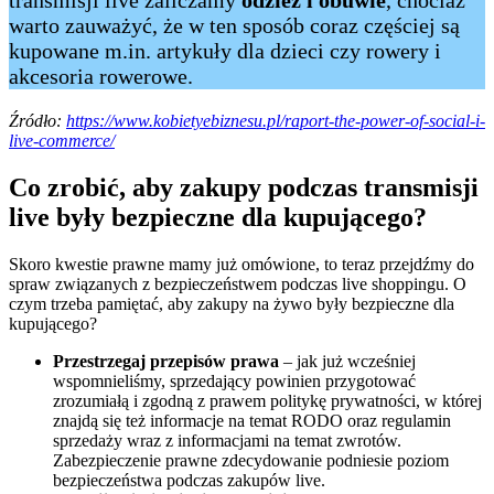
transmisji live zaliczamy
odzież i obuwie
, chociaż
warto zauważyć, że w ten sposób coraz częściej są
kupowane m.in. artykuły dla dzieci czy rowery i
akcesoria rowerowe.
Źródło:
https://www.kobietyebiznesu.pl/raport-the-power-of-social-i-
live-commerce/
Co zrobić, aby zakupy podczas transmisji
live były bezpieczne dla kupującego?
Skoro kwestie prawne mamy już omówione, to teraz przejdźmy do
spraw związanych z bezpieczeństwem podczas live shoppingu. O
czym trzeba pamiętać, aby zakupy na żywo były bezpieczne dla
kupującego?
Przestrzegaj przepisów prawa
– jak już wcześniej
wspomnieliśmy, sprzedający powinien przygotować
zrozumiałą i zgodną z prawem politykę prywatności, w której
znajdą się też informacje na temat RODO oraz regulamin
sprzedaży wraz z informacjami na temat zwrotów.
Zabezpieczenie prawne zdecydowanie podniesie poziom
bezpieczeństwa podczas zakupów live.