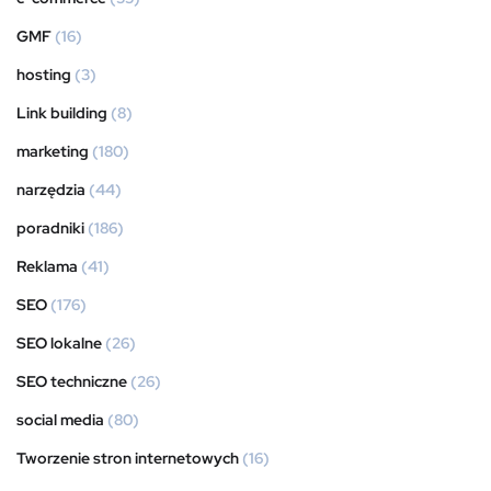
GMF
(16)
hosting
(3)
Link building
(8)
marketing
(180)
narzędzia
(44)
poradniki
(186)
Reklama
(41)
SEO
(176)
SEO lokalne
(26)
SEO techniczne
(26)
social media
(80)
Tworzenie stron internetowych
(16)