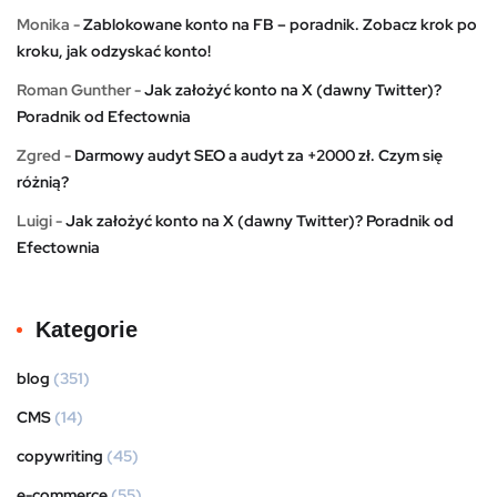
Monika
-
Zablokowane konto na FB – poradnik. Zobacz krok po
kroku, jak odzyskać konto!
Roman Gunther
-
Jak założyć konto na X (dawny Twitter)?
Poradnik od Efectownia
Zgred
-
Darmowy audyt SEO a audyt za +2000 zł. Czym się
różnią?
Luigi
-
Jak założyć konto na X (dawny Twitter)? Poradnik od
Efectownia
Kategorie
blog
(351)
CMS
(14)
copywriting
(45)
e-commerce
(55)