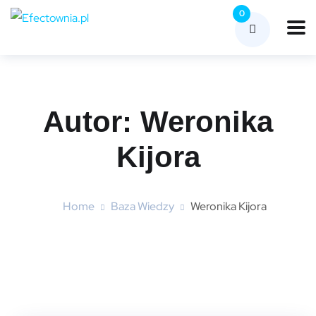
0
Autor:
Weronika
Kijora
Home
Baza Wiedzy
Weronika Kijora