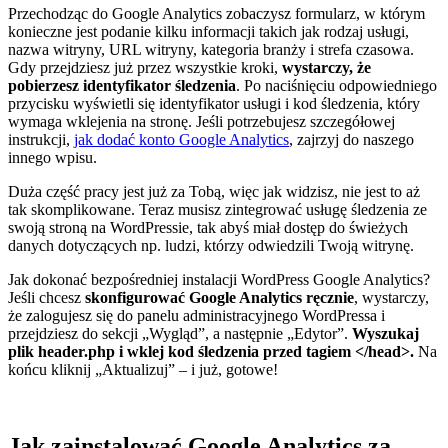
Przechodząc do Google Analytics zobaczysz formularz, w którym
konieczne jest podanie kilku informacji takich jak rodzaj usługi,
nazwa witryny, URL witryny, kategoria branży i strefa czasowa.
Gdy przejdziesz już przez wszystkie kroki,
wystarczy, że
pobierzesz identyfikator śledzenia
. Po naciśnięciu odpowiedniego
przycisku wyświetli się identyfikator usługi i kod śledzenia, który
wymaga wklejenia na stronę. Jeśli potrzebujesz szczegółowej
instrukcji,
jak dodać konto Google Analytics
, zajrzyj do naszego
innego wpisu.
Duża część pracy jest już za Tobą, więc jak widzisz, nie jest to aż
tak skomplikowane. Teraz musisz zintegrować usługę śledzenia ze
swoją stroną na WordPressie, tak abyś miał dostęp do świeżych
danych dotyczących np. ludzi, którzy odwiedzili Twoją witrynę.
Jak dokonać bezpośredniej instalacji WordPress Google Analytics?
Jeśli chcesz
skonfigurować Google Analytics ręcznie
, wystarczy,
że zalogujesz się do panelu administracyjnego WordPressa i
przejdziesz do sekcji „Wygląd”, a następnie „Edytor”.
Wyszukaj
plik header.php i wklej kod śledzenia przed tagiem </head>.
Na
końcu kliknij „Aktualizuj” – i już, gotowe!
Jak zainstalować Google Analytics za