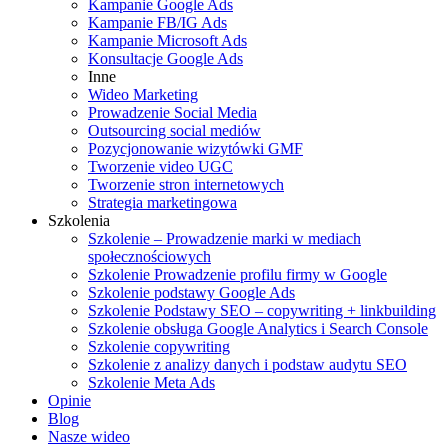
Kampanie Google Ads
Kampanie FB/IG Ads
Kampanie Microsoft Ads
Konsultacje Google Ads
Inne
Wideo Marketing
Prowadzenie Social Media
Outsourcing social mediów
Pozycjonowanie wizytówki GMF
Tworzenie video UGC
Tworzenie stron internetowych
Strategia marketingowa
Szkolenia
Szkolenie – Prowadzenie marki w mediach
społecznościowych
Szkolenie Prowadzenie profilu firmy w Google
Szkolenie podstawy Google Ads
Szkolenie Podstawy SEO – copywriting + linkbuilding
Szkolenie obsługa Google Analytics i Search Console
Szkolenie copywriting
Szkolenie z analizy danych i podstaw audytu SEO
Szkolenie Meta Ads
Opinie
Blog
Nasze wideo