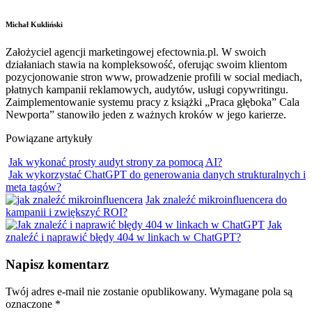
Michał Kukliński
Założyciel agencji marketingowej efectownia.pl. W swoich
działaniach stawia na kompleksowość, oferując swoim klientom
pozycjonowanie stron www, prowadzenie profili w social mediach,
płatnych kampanii reklamowych, audytów, usługi copywritingu.
Zaimplementowanie systemu pracy z książki „Praca głęboka” Cala
Newporta” stanowiło jeden z ważnych kroków w jego karierze.
Powiązane artykuły
Jak wykonać prosty audyt strony za pomocą AI?
Jak wykorzystać ChatGPT do generowania danych strukturalnych i
meta tagów?
Jak znaleźć mikroinfluencera do
kampanii i zwiększyć ROI?
Jak
znaleźć i naprawić błędy 404 w linkach w ChatGPT?
Napisz komentarz
Twój adres e-mail nie zostanie opublikowany.
Wymagane pola są
oznaczone
*