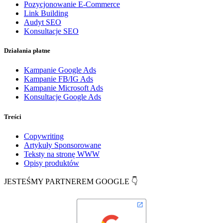
Pozycjonowanie E-Commerce
Link Building
Audyt SEO
Konsultacje SEO
Działania płatne
Kampanie Google Ads
Kampanie FB/IG Ads
Kampanie Microsoft Ads
Konsultacje Google Ads
Treści
Copywriting
Artykuły Sponsorowane
Teksty na stronę WWW
Opisy produktów
JESTEŚMY PARTNEREM GOOGLE 👇