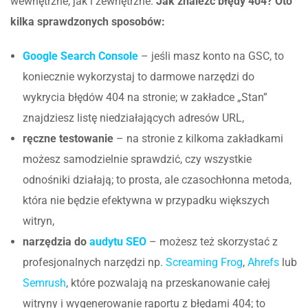
wewnętrzne, jak i zewnętrzne.
Jak znaleźć błędy 404? Oto
kilka sprawdzonych sposobów:
Google Search Console
– jeśli masz konto na GSC, to
koniecznie wykorzystaj to darmowe narzędzi do
wykrycia błędów 404 na stronie; w zakładce „Stan”
znajdziesz listę niedziałających adresów URL,
ręczne testowanie
– na stronie z kilkoma zakładkami
możesz samodzielnie sprawdzić, czy wszystkie
odnośniki działają; to prosta, ale czasochłonna metoda,
która nie będzie efektywna w przypadku większych
witryn,
narzędzia do
audytu SEO
– możesz też skorzystać z
profesjonalnych narzędzi np.
Screaming Frog
,
Ahrefs
lub
Semrush
, które pozwalają na przeskanowanie całej
witryny i wygenerowanie raportu z błędami 404; to