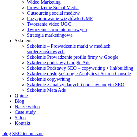
Wideo Marketing
Prowadzenie Social Media
Outsourcing social mediów
Pozycjonowanie wizytówki GMF
Tworzenie video UGC
Tworzenie stron internetowych
Strategia marketingowa
Szkolenia
Szkolenie – Prowadzenie marki w mediach
społecznościowych
Szkolenie Prowadzenie profilu firmy w Google
Szkolenie podstawy Google Ads
Szkolenie Podstawy SEO – copywriting + linkbuilding
Szkolenie obsługa Google Analytics i Search Console
Szkolenie copywriting
Szkolenie z analizy danych i podstaw audytu SEO
Szkolenie Meta Ads
Opinie
Blog
Nasze wideo
Case study
Sklep
Kontakt
blog
SEO techniczne