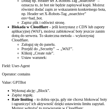
Dodaj np. Header set X-Robots-Tag „noarchive” –
oznacza to, że bot nie będzie zapisywał kopii. Możesz
również dodać zapis ze wskazaniem konkretnego bota,
np. Header set X-Robots-Tag „noarchive”
env=bad_bot.
Zapisz plik i odśwież stronę.
Blokada w Cloudflare
– jeśli korzystasz z CDN lub zapory
aplikacyjnej (WAF), możesz zablokować boty jeszcze zanim
dotrą do serwera. To skuteczna metoda – wykorzystaj
Cloudflare.
Zaloguj się do panelu.
Przejdź do „Security” → „WAF”.
Kliknij „Create rule”.
Ustaw warunek:
Field: User-Agent
Operator: contains
Value: GPTBot
Wykonaj akcję: „Block”.
Zapisz regułę.
Rate limiting
– to dobra opcja, gdy nie chcesz blokować boty
i ograniczyć ich aktywność dzięki ustawieniu limitu zapytań.
Możesz wdrożyć to rozwiązanie w Cloudflare: