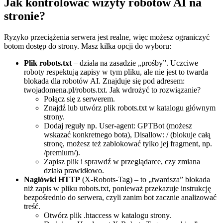
Jak kontrolować wizyty robotów AI na
stronie?
Ryzyko przeciążenia serwera jest realne, więc możesz ograniczyć
botom dostęp do strony. Masz kilka opcji do wyboru:
Plik robots.txt
– działa na zasadzie „prośby”. Uczciwe
roboty respektują zapisy w tym pliku, ale nie jest to twarda
blokada dla robotów AI. Znajduje się pod adresem:
twojadomena.pl/robots.txt. Jak wdrożyć to rozwiązanie?
Połącz się z serwerem.
Znajdź lub utwórz plik robots.txt w katalogu głównym
strony.
Dodaj reguły np. User-agent: GPTBot (możesz
wskazać konkretnego bota), Disallow: / (blokuje całą
stronę, możesz też zablokować tylko jej fragment, np.
/premium/).
Zapisz plik i sprawdź w przeglądarce, czy zmiana
działa prawidłowo.
Nagłówki HTTP
(X-Robots-Tag) – to „twardsza” blokada
niż zapis w pliku robots.txt, ponieważ przekazuje instrukcję
bezpośrednio do serwera, czyli zanim bot zacznie analizować
treść.
Otwórz plik .htaccess w katalogu strony.