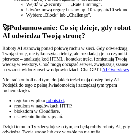
Wejdź w „Security” → „Rate Limiting”.
Utwórz nową regułę i ustaw np. 10 zapytań/10 sekund.
Wybierz „Block” lub „Challenge”.
🚀Podsumowanie: Co się dzieje, gdy robot
AI odwiedza Twoją stronę?
Roboty AI stanowią ponad połowę ruchu w sieci. Gdy odwiedzają
Twoją stronę, nie tylko czytają teksty, ale rozkładają je na czynniki
pierwsze – analizują kod HTML, kontekst treści i zmieniają Twoją
wiedzę w wektory. Choć mogą obciążać serwer, zwiększają szanse
na wzrost widoczności w odpowiedziach ChatGPT i
AI Overviews
.
Nie trać kontroli nad tym, do jakich treści mają dostęp boty AI.
Podejdź do tego z pełną świadomością i zarządzaj tym typem
ruchem dzięki:
regułom w pliku
robots.txt
,
regułom w nagłówkach HTTP,
blokadom w Cloudflare,
ustawieniu limitu zapytań.
Dzięki temu to Ty zdecydujesz o tym, co będą robiły roboty AI, gdy
odwiedzą Twoją stronę lub czy w ogóle na nią trafią.