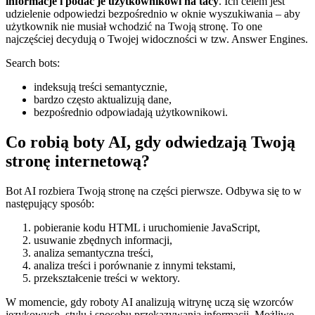
informacje i podać je użytkownikowi na tacy
. Ich celem jest
udzielenie odpowiedzi bezpośrednio w oknie wyszukiwania – aby
użytkownik nie musiał wchodzić na Twoją stronę. To one
najczęściej decydują o Twojej widoczności w tzw. Answer Engines.
Search bots:
indeksują treści semantycznie,
bardzo często aktualizują dane,
bezpośrednio odpowiadają użytkownikowi.
Co robią boty AI, gdy odwiedzają Twoją
stronę internetową?
Bot AI rozbiera Twoją stronę na części pierwsze. Odbywa się to w
następujący sposób:
pobieranie kodu HTML i uruchomienie JavaScript,
usuwanie zbędnych informacji,
analiza semantyczna treści,
analiza treści i porównanie z innymi tekstami,
przekształcenie treści w wektory.
W momencie, gdy roboty AI analizują witrynę uczą się wzorców
językowych, stylu i sposobu przekazywania informacji. Możliwe