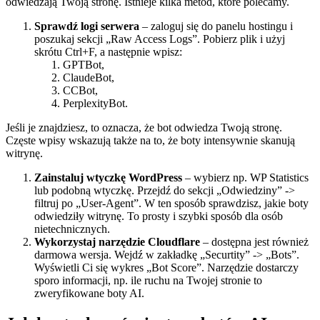
odwiedzają Twoją stronę. Istnieje kilka metod, które polecamy.
Sprawdź logi serwera
– zaloguj się do panelu hostingu i
poszukaj sekcji „Raw Access Logs”. Pobierz plik i użyj
skrótu Ctrl+F, a następnie wpisz:
GPTBot,
ClaudeBot,
CCBot,
PerplexityBot.
Jeśli je znajdziesz, to oznacza, że bot odwiedza Twoją stronę.
Częste wpisy wskazują także na to, że boty intensywnie skanują
witrynę.
Zainstaluj wtyczkę WordPress
– wybierz np. WP Statistics
lub podobną wtyczkę. Przejdź do sekcji „Odwiedziny” ->
filtruj po „User-Agent”. W ten sposób sprawdzisz, jakie boty
odwiedziły witrynę. To prosty i szybki sposób dla osób
nietechnicznych.
Wykorzystaj narzędzie Cloudflare
– dostępna jest również
darmowa wersja. Wejdź w zakładkę „Securtity” -> „Bots”.
Wyświetli Ci się wykres „Bot Score”. Narzędzie dostarczy
sporo informacji, np. ile ruchu na Twojej stronie to
zweryfikowane boty AI.