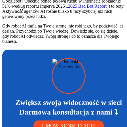
Googlebot? Obecnie ponad połowa ruchu w Internecie (dokładnie
51% według raportu Imperva 2025 „
2025 Bad Bot Report
”) to boty.
Aktywność agentów AI rośnie blisko 8 razy szybciej niż ruch
generowany przez ludzi.
Gdy robot AI trafia na Twoją stronę, nie robi tego, by podziwiać jej
design. Przychodzi po Twoją wiedzę. Dowiedz się, co się dzieje,
gdy robot AI odwiedza Twoją stronę i co to oznacza dla Twojego
biznesu.
Zwiększ swoją widoczność w sieci
Darmowa konsultacja z nami ⤵
UMÓW KONSULTACJĘ