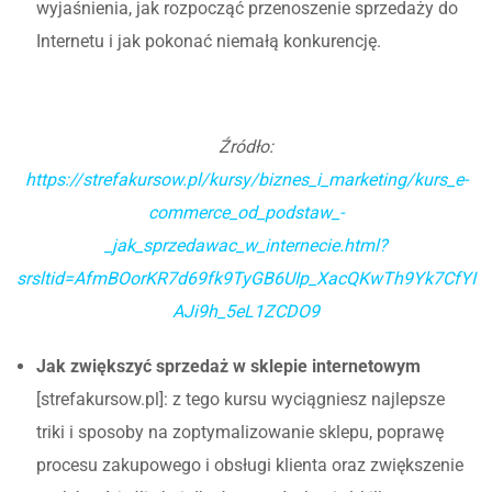
wyjaśnienia, jak rozpocząć przenoszenie sprzedaży do
Internetu i jak pokonać niemałą konkurencję.
Źródło:
https://strefakursow.pl/kursy/biznes_i_marketing/kurs_e-
commerce_od_podstaw_-
_jak_sprzedawac_w_internecie.html?
srsltid=AfmBOorKR7d69fk9TyGB6UIp_XacQKwTh9Yk7CfYI
AJi9h_5eL1ZCDO9
Jak zwiększyć sprzedaż w sklepie internetowym
[strefakursow.pl]: z tego kursu wyciągniesz najlepsze
triki i sposoby na zoptymalizowanie sklepu, poprawę
procesu zakupowego i obsługi klienta oraz zwiększenie