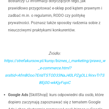
dostarczy Ci informacji dotyczących tego, jak
prawidłowo przygotować e-sklep pod kątem prawnym i
zadbać m.in. o regulamin, RODO czy politykę
prywatności. Poznasz także sposoby radzenia sobie z
nieuczciwymi praktykami konkurentów.
Źródło:
https://strefakursow.pl/kursy/biznes_i_marketing/prawo_w
_e-commerce.html?
srsltid=AfmBOoo7ErIdTSTOD33NaJ40LPZgOLL9irxvTrTS
BEj0G-wkKjyFxpiC
Google Ads
[SkillShop]: kurs odpowiedni dla osób, które
dopiero zaczynają zapoznawać się z tematem Google