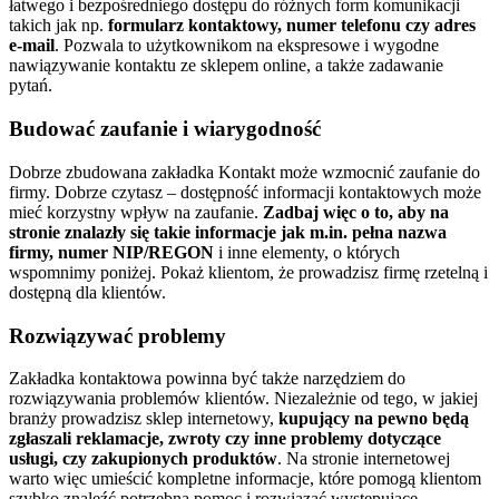
łatwego i bezpośredniego dostępu do różnych form komunikacji
takich jak np.
formularz kontaktowy, numer telefonu czy adres
e-mail
. Pozwala to użytkownikom na ekspresowe i wygodne
nawiązywanie kontaktu ze sklepem online, a także zadawanie
pytań.
Budować zaufanie i wiarygodność
Dobrze zbudowana zakładka Kontakt może wzmocnić zaufanie do
firmy. Dobrze czytasz – dostępność informacji kontaktowych może
mieć korzystny wpływ na zaufanie.
Zadbaj więc o to, aby na
stronie znalazły się takie informacje jak m.in. pełna nazwa
firmy, numer NIP/REGON
i inne elementy, o których
wspomnimy poniżej. Pokaż klientom, że prowadzisz firmę rzetelną i
dostępną dla klientów.
Rozwiązywać problemy
Zakładka kontaktowa powinna być także narzędziem do
rozwiązywania problemów klientów. Niezależnie od tego, w jakiej
branży prowadzisz sklep internetowy,
kupujący na pewno będą
zgłaszali reklamacje, zwroty czy inne problemy dotyczące
usługi, czy zakupionych produktów
. Na stronie internetowej
warto więc umieścić kompletne informacje, które pomogą klientom
szybko znaleźć potrzebną pomoc i rozwiązać występujące