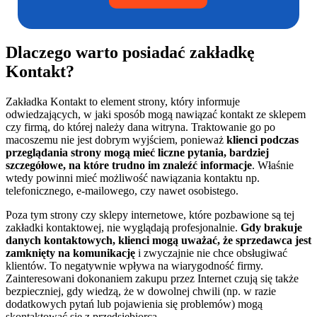
Dlaczego warto posiadać zakładkę
Kontakt?
Zakładka Kontakt to element strony, który informuje
odwiedzających, w jaki sposób mogą nawiązać kontakt ze sklepem
czy firmą, do której należy dana witryna. Traktowanie go po
macoszemu nie jest dobrym wyjściem, ponieważ
klienci podczas
przeglądania strony mogą mieć liczne pytania, bardziej
szczegółowe, na które trudno im znaleźć informacje
. Właśnie
wtedy powinni mieć możliwość nawiązania kontaktu np.
telefonicznego, e-mailowego, czy nawet osobistego.
Poza tym strony czy sklepy internetowe, które pozbawione są tej
zakładki kontaktowej, nie wyglądają profesjonalnie.
Gdy brakuje
danych kontaktowych, klienci mogą uważać, że sprzedawca jest
zamknięty na komunikację
i zwyczajnie nie chce obsługiwać
klientów. To negatywnie wpływa na wiarygodność firmy.
Zainteresowani dokonaniem zakupu przez Internet czują się także
bezpieczniej, gdy wiedzą, że w dowolnej chwili (np. w razie
dodatkowych pytań lub pojawienia się problemów) mogą
skontaktować się z przedsiębiorcą.