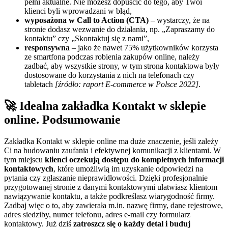
pełni aktualne. Nie możesz dopuścić do tego, aby Twoi
klienci byli wprowadzani w błąd,
wyposażona w Call to Action (CTA)
– wystarczy, że na
stronie dodasz wezwanie do działania, np. „Zapraszamy do
kontaktu” czy „Skontaktuj się z nami”,
responsywna
– jako że nawet 75% użytkowników korzysta
ze smartfona podczas robienia zakupów online, należy
zadbać, aby wszystkie strony, w tym strona kontaktowa były
dostosowane do korzystania z nich na telefonach czy
tabletach
[źródło: raport E-commerce w Polsce 2022]
.
🚀 Idealna zakładka Kontakt w sklepie
online. Podsumowanie
Zakładka Kontakt w sklepie online ma duże znaczenie, jeśli zależy
Ci na budowaniu zaufania i efektywnej komunikacji z klientami. W
tym miejscu
klienci oczekują dostępu do kompletnych informacji
kontaktowych
, które umożliwią im uzyskanie odpowiedzi na
pytania czy zgłaszanie nieprawidłowości. Dzięki profesjonalnie
przygotowanej stronie z danymi kontaktowymi ułatwiasz klientom
nawiązywanie kontaktu, a także podkreślasz wiarygodność firmy.
Zadbaj więc o to, aby zawierała m.in. nazwę firmy, dane rejestrowe,
adres siedziby, numer telefonu, adres e-mail czy formularz
kontaktowy. Już dziś
zatroszcz się o każdy detal i buduj