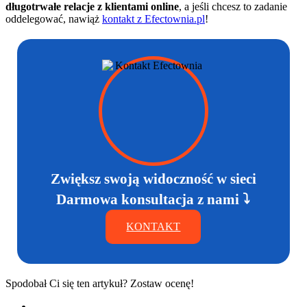
długotrwałe relacje z klientami online
, a jeśli chcesz to zadanie
oddelegować, nawiąż
kontakt z Efectownia.pl
!
Zwiększ swoją widoczność w sieci
Darmowa konsultacja z nami ⤵
KONTAKT
Spodobał Ci się ten artykuł? Zostaw ocenę!