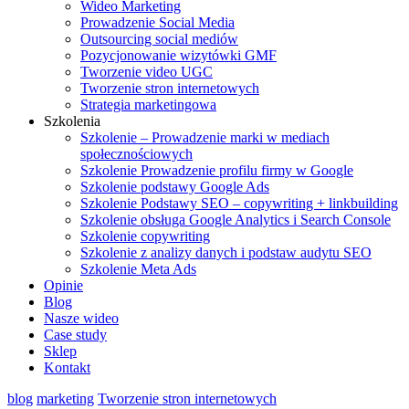
Wideo Marketing
Prowadzenie Social Media
Outsourcing social mediów
Pozycjonowanie wizytówki GMF
Tworzenie video UGC
Tworzenie stron internetowych
Strategia marketingowa
Szkolenia
Szkolenie – Prowadzenie marki w mediach
społecznościowych
Szkolenie Prowadzenie profilu firmy w Google
Szkolenie podstawy Google Ads
Szkolenie Podstawy SEO – copywriting + linkbuilding
Szkolenie obsługa Google Analytics i Search Console
Szkolenie copywriting
Szkolenie z analizy danych i podstaw audytu SEO
Szkolenie Meta Ads
Opinie
Blog
Nasze wideo
Case study
Sklep
Kontakt
blog
marketing
Tworzenie stron internetowych