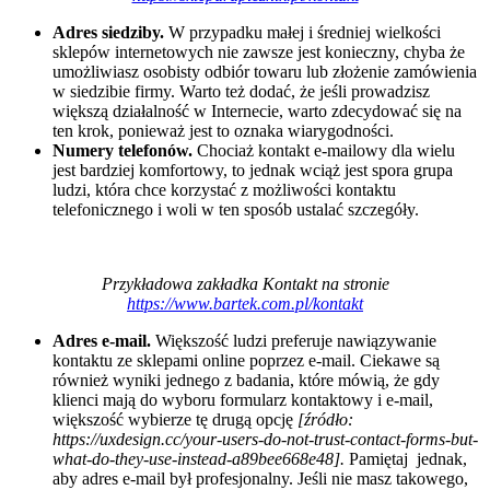
Adres siedziby.
W przypadku małej i średniej wielkości
sklepów internetowych nie zawsze jest konieczny, chyba że
umożliwiasz osobisty odbiór towaru lub złożenie zamówienia
w siedzibie firmy. Warto też dodać, że jeśli prowadzisz
większą działalność w Internecie, warto zdecydować się na
ten krok, ponieważ jest to oznaka wiarygodności.
Numery telefonów.
Chociaż kontakt e-mailowy dla wielu
jest bardziej komfortowy, to jednak wciąż jest spora grupa
ludzi, która chce korzystać z możliwości kontaktu
telefonicznego i woli w ten sposób ustalać szczegóły.
Przykładowa zakładka Kontakt na stronie
https://www.bartek.com.pl/kontakt
Adres e-mail.
Większość ludzi preferuje nawiązywanie
kontaktu ze sklepami online poprzez e-mail. Ciekawe są
również wyniki jednego z badania, które mówią, że gdy
klienci mają do wyboru formularz kontaktowy i e-mail,
większość wybierze tę drugą opcję
[źródło:
https://uxdesign.cc/your-users-do-not-trust-contact-forms-but-
what-do-they-use-instead-a89bee668e48].
Pamiętaj jednak,
aby adres e-mail był profesjonalny. Jeśli nie masz takowego,