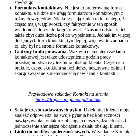
stwórz go.
Formularz kontaktowy.
Nie jest to preferowaną formą
kontaktu, a ludzie nie ufają formularzom kontaktowym z
różnych względów. Nie korzystają z nich m.in. dlatego, że
często mają wątpliwości, czy faktycznie w ten sposób
wiadomość dotrze do kogokolwiek. Czasami odstrasza ich
także zbyt duża liczba pól do wypełnienia. Jednak im więcej
dostępnych form kontaktu, tym lepiej, więc warto zadbać o
to, aby był na stronie formularz kontaktowy.
Godziny funkcjonowania.
Ważnym elementem zakładki
kontaktowej jest także udostępnienie godzin pracy
przedsiębiorstwa czy też biura obsługi klienta. Często ich
brakuje, czego skutkiem są późniejsze negatywne opinie i
skargi związane z niemożnością nawiązania kontaktu.
Przykładowa zakładka Kontakt na stronie
https://drogeriapigment.pl/kontakt
Sekcję często zadawanych pytań.
Dzięki niej klienci mogą
znaleźć odpowiedzi na swoje pytania bez konieczności
nawiązywania kontaktu z obsługą, co oszczędza ich czas i
jednocześnie zmniejsza obciążenie działu obsługi klienta.
Linki do mediów społecznościowych.
W zakładce Kontakt