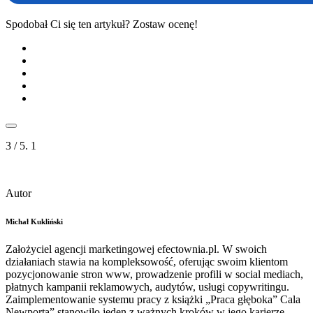
Spodobał Ci się ten artykuł? Zostaw ocenę!
3
/ 5.
1
Autor
Michał Kukliński
Założyciel agencji marketingowej efectownia.pl. W swoich
działaniach stawia na kompleksowość, oferując swoim klientom
pozycjonowanie stron www, prowadzenie profili w social mediach,
płatnych kampanii reklamowych, audytów, usługi copywritingu.
Zaimplementowanie systemu pracy z książki „Praca głęboka” Cala
Newporta” stanowiło jeden z ważnych kroków w jego karierze.