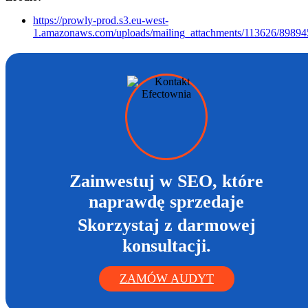
https://prowly-prod.s3.eu-west-
1.amazonaws.com/uploads/mailing_attachments/113626/8989
Zainwestuj w SEO, które
naprawdę sprzedaje
Skorzystaj z darmowej
konsultacji.
ZAMÓW AUDYT