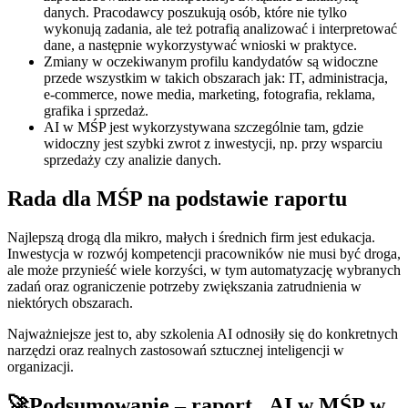
danych. Pracodawcy poszukują osób, które nie tylko
wykonują zadania, ale też potrafią analizować i interpretować
dane, a następnie wykorzystywać wnioski w praktyce.
Zmiany w oczekiwanym profilu kandydatów są widoczne
przede wszystkim w takich obszarach jak: IT, administracja,
e-commerce, nowe media, marketing, fotografia, reklama,
grafika i sprzedaż.
AI w MŚP jest wykorzystywana szczególnie tam, gdzie
widoczny jest szybki zwrot z inwestycji, np. przy wsparciu
sprzedaży czy analizie danych.
Rada dla MŚP na podstawie raportu
Najlepszą drogą dla mikro, małych i średnich firm jest edukacja.
Inwestycja w rozwój kompetencji pracowników nie musi być droga,
ale może przynieść wiele korzyści, w tym automatyzację wybranych
zadań oraz ograniczenie potrzeby zwiększania zatrudnienia w
niektórych obszarach.
Najważniejsze jest to, aby szkolenia AI odnosiły się do konkretnych
narzędzi oraz realnych zastosowań sztucznej inteligencji w
organizacji.
🚀Podsumowanie – raport „AI w MŚP w