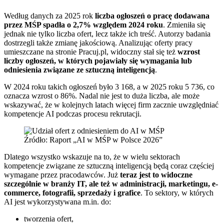
Według danych za 2025 rok
liczba ogłoszeń o pracę dodawana
przez MŚP spadła o 2,7% względem 2024 roku
. Zmieniła się
jednak nie tylko liczba ofert, lecz także ich treść. Autorzy badania
dostrzegli także zmianę jakościową. Analizując oferty pracy
umieszczane na stronie Pracuj.pl, widoczny stał się też
wzrost
liczby ogłoszeń, w których pojawiały się wymagania lub
odniesienia związane ze sztuczną inteligencją
.
W 2024 roku takich ogłoszeń było 3 168, a w 2025 roku 5 736, co
oznacza wzrost o 86%. Nadal nie jest to duża liczba, ale może
wskazywać, że w kolejnych latach więcej firm zacznie uwzględniać
kompetencje AI podczas procesu rekrutacji.
Źródło: Raport „AI w MŚP w Polsce 2026”
Dlatego wszystko wskazuje na to, że w wielu sektorach
kompetencje związane ze sztuczną inteligencją będą coraz częściej
wymagane przez pracodawców. Już
teraz jest to widoczne
szczególnie w branży IT, ale też w administracji, marketingu, e-
commerce, fotografii, sprzedaży i grafice
. To sektory, w których
AI jest wykorzystywana m.in. do:
tworzenia ofert,