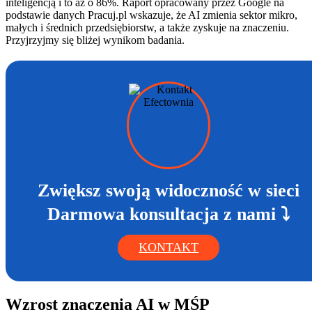
inteligencją i to aż o 86%. Raport opracowany przez Google na
podstawie danych Pracuj.pl wskazuje, że AI zmienia sektor mikro,
małych i średnich przedsiębiorstw, a także zyskuje na znaczeniu.
Przyjrzyjmy się bliżej wynikom badania.
Zwiększ swoją widoczność w sieci
Darmowa konsultacja z nami ⤵
KONTAKT
Wzrost znaczenia AI w MŚP