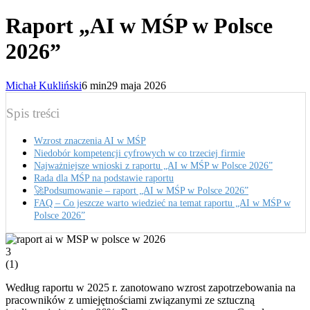
Raport „AI w MŚP w Polsce
2026”
Michał Kukliński
6 min
29 maja 2026
Spis treści
Wzrost znaczenia AI w MŚP
Niedobór kompetencji cyfrowych w co trzeciej firmie
Najważniejsze wnioski z raportu „AI w MŚP w Polsce 2026”
Rada dla MŚP na podstawie raportu
🚀Podsumowanie – raport „AI w MŚP w Polsce 2026”
FAQ – Co jeszcze warto wiedzieć na temat raportu „AI w MŚP w
Polsce 2026”
3
(
1
)
Według raportu w 2025 r. zanotowano wzrost zapotrzebowania na
pracowników z umiejętnościami związanymi ze sztuczną