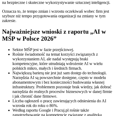
na bezpieczne i skuteczne wykorzystywanie sztucznej inteligencji.
Oznacza to, że tempo zmian i wzrostu oczekiwań wobec firm jest
szybsze niż tempo przygotowania organizacji na zmiany w tym
zakresie.
Najważniejsze wnioski z raportu „AI w
MŚP w Polsce 2026”
Sektor MŚP jest w fazie przejściowej.
Rośnie świadomość na temat korzyści związanych z
wykorzystaniem AI, ale nadal występują braki
kompetencyjne, które utrudniają wdrożenie AI w wielu
polskich mikro, małych i średnich firmach.
Największą barierą nie jest już sam dostęp do technologii.
Narzędzia AI są powszechnie dostępne, często w modelu
abonamentowym i bez konieczności budowania własnej
infrastruktury. Problemem pozostaje brak wiedzy, jak dobrać
narzędzia do realnych procesów biznesowych w danej firmie
i jak chronić dane firmowe.
Liczba ogłoszeń o pracę zawierających odniesienia do AI
wzrosła rok do roku o 86%.
Według raportu Google i Pracuj.pl rośnie także
zapotrzebowanie na kompetencje związane z analityką