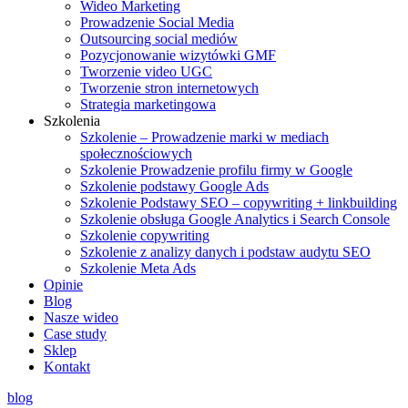
Wideo Marketing
Prowadzenie Social Media
Outsourcing social mediów
Pozycjonowanie wizytówki GMF
Tworzenie video UGC
Tworzenie stron internetowych
Strategia marketingowa
Szkolenia
Szkolenie – Prowadzenie marki w mediach
społecznościowych
Szkolenie Prowadzenie profilu firmy w Google
Szkolenie podstawy Google Ads
Szkolenie Podstawy SEO – copywriting + linkbuilding
Szkolenie obsługa Google Analytics i Search Console
Szkolenie copywriting
Szkolenie z analizy danych i podstaw audytu SEO
Szkolenie Meta Ads
Opinie
Blog
Nasze wideo
Case study
Sklep
Kontakt
blog