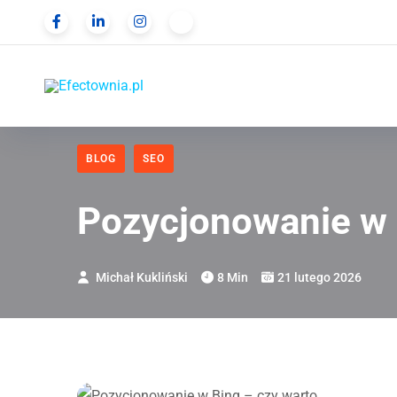
BLOG
SEO
Pozycjonowanie w 
Michał Kukliński
8 Min
21 lutego 2026