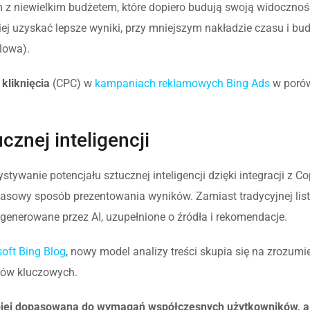
rm z niewielkim budżetem, które dopiero budują swoją widoczno
ej uzyskać lepsze wyniki, przy mniejszym nakładzie czasu i bu
elowa).
 kliknięcia
(CPC) w
kampaniach reklamowych Bing Ads
w poró
znej inteligencji
ywanie potencjału sztucznej inteligencji dzięki integracji z Co
zasowy sposób prezentowania wyników. Zamiast tradycyjnej list
nerowane przez AI, uzupełnione o źródła i rekomendacje.
oft Bing Blog
, nowy model analizy treści skupia się na zrozumi
słów kluczowych.
lepiej dopasowana do wymagań współczesnych użytkowników, 