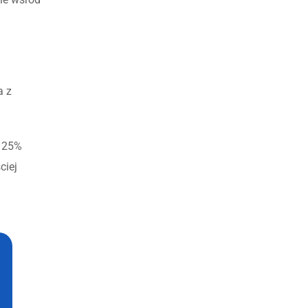
a z
o 25%
ciej