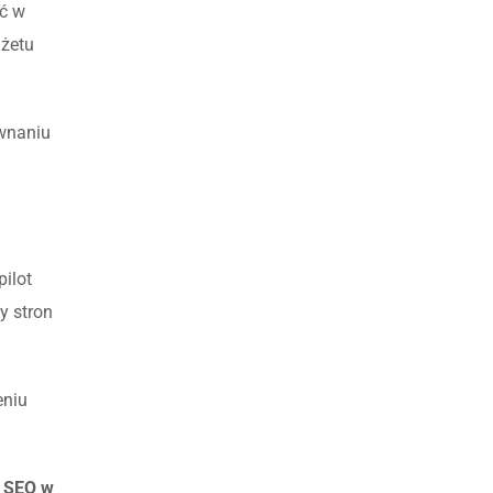
ść w
dżetu
wnaniu
pilot
y stron
eniu
a SEO w