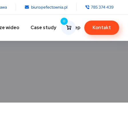
zawa
biuro@efectownia.pl
785 374 439
0
ze wideo
Case study
Sklep
Kontakt