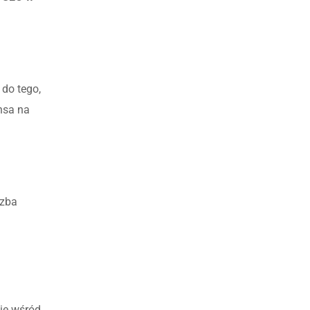
 do tego,
nsa na
czba
ie wśród