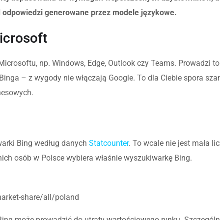
od odpowiedzi generowane przez modele językowe.
icrosoft
 Microsoftu, np. Windows, Edge, Outlook czy Teams. Prowadzi to
z Binga – z wygody nie włączają Google. To dla Ciebie spora sza
nesowych.
warki Bing według danych
Statcounter
. To wcale nie jest mała li
tnich osób w Polsce wybiera właśnie wyszukiwarkę Bing.
market-share/all/poland
 Bing może prowadzić do utraty wartościowego rynku. Szczególn