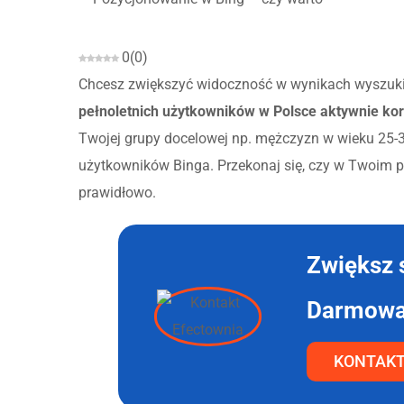
0
(
0
)
Chcesz zwiększyć widoczność w wynikach wyszukiw
pełnoletnich użytkowników w Polsce aktywnie kor
Twojej grupy docelowej np. mężczyzn w wieku 25-
użytkowników Binga. Przekonaj się, czy w Twoim p
prawidłowo.
Zwiększ 
Darmowa 
KONTAK