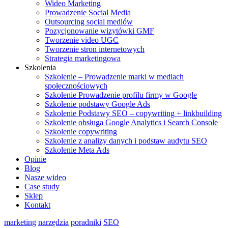
Wideo Marketing
Prowadzenie Social Media
Outsourcing social mediów
Pozycjonowanie wizytówki GMF
Tworzenie video UGC
Tworzenie stron internetowych
Strategia marketingowa
Szkolenia
Szkolenie – Prowadzenie marki w mediach
społecznościowych
Szkolenie Prowadzenie profilu firmy w Google
Szkolenie podstawy Google Ads
Szkolenie Podstawy SEO – copywriting + linkbuilding
Szkolenie obsługa Google Analytics i Search Console
Szkolenie copywriting
Szkolenie z analizy danych i podstaw audytu SEO
Szkolenie Meta Ads
Opinie
Blog
Nasze wideo
Case study
Sklep
Kontakt
marketing
narzędzia
poradniki
SEO