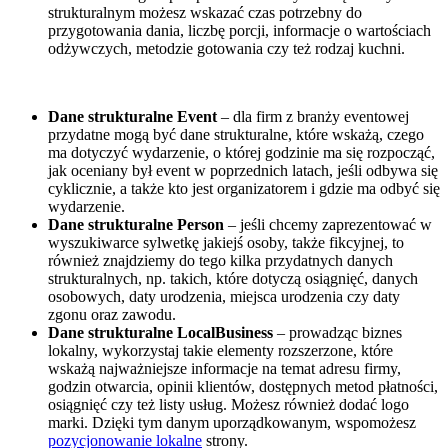
strukturalnym możesz wskazać czas potrzebny do
przygotowania dania, liczbę porcji, informacje o wartościach
odżywczych, metodzie gotowania czy też rodzaj kuchni.
Dane strukturalne Event
– dla firm z branży eventowej
przydatne mogą być dane strukturalne, które wskażą, czego
ma dotyczyć wydarzenie, o której godzinie ma się rozpocząć,
jak oceniany był event w poprzednich latach, jeśli odbywa się
cyklicznie, a także kto jest organizatorem i gdzie ma odbyć się
wydarzenie.
Dane strukturalne Person
– jeśli chcemy zaprezentować w
wyszukiwarce sylwetkę jakiejś osoby, także fikcyjnej, to
również znajdziemy do tego kilka przydatnych danych
strukturalnych, np. takich, które dotyczą osiągnięć, danych
osobowych, daty urodzenia, miejsca urodzenia czy daty
zgonu oraz zawodu.
Dane strukturalne LocalBusiness
– prowadząc biznes
lokalny, wykorzystaj takie elementy rozszerzone, które
wskażą najważniejsze informacje na temat adresu firmy,
godzin otwarcia, opinii klientów, dostępnych metod płatności,
osiągnięć czy też listy usług. Możesz również dodać logo
marki. Dzięki tym danym uporządkowanym, wspomożesz
pozycjonowanie lokalne
strony.