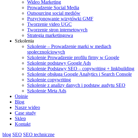
Wideo Marketing
Prowadzenie Social Media
Outsourcing social mediów
Pozycjonowanie wizytówki GMF
Tworzenie video UGC
Tworzenie stron internetowych
Strategia marketingowa
Szkolenia
Szkolenie – Prowadzenie marki w mediach
społecznościowych
Szkolenie Prowadzenie profilu firmy w Google
Szkolenie podstawy Google Ads
Szkolenie Podstawy SEO – copywriting + linkbuilding
Szkolenie obsługa Google Analytics i Search Console
Szkolenie copywriting
Szkolenie z analizy danych i podstaw audytu SEO
Szkolenie Meta Ads
Opinie
Blog
Nasze wideo
Case study
Sklep
Kontakt
blog
SEO
SEO techniczne