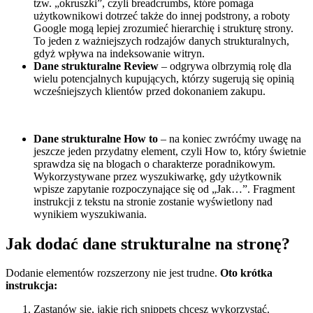
tzw. „okruszki”, czyli breadcrumbs, które pomaga
użytkownikowi dotrzeć także do innej podstrony, a roboty
Google mogą lepiej zrozumieć hierarchię i strukturę strony.
To jeden z ważniejszych rodzajów danych strukturalnych,
gdyż wpływa na indeksowanie witryn.
Dane strukturalne Review
– odgrywa olbrzymią rolę dla
wielu potencjalnych kupujących, którzy sugerują się opinią
wcześniejszych klientów przed dokonaniem zakupu.
Dane strukturalne How to
– na koniec zwróćmy uwagę na
jeszcze jeden przydatny element, czyli How to, który świetnie
sprawdza się na blogach o charakterze poradnikowym.
Wykorzystywane przez wyszukiwarkę, gdy użytkownik
wpisze zapytanie rozpoczynające się od „Jak…”. Fragment
instrukcji z tekstu na stronie zostanie wyświetlony nad
wynikiem wyszukiwania.
Jak dodać dane strukturalne na stronę?
Dodanie elementów rozszerzony nie jest trudne.
Oto krótka
instrukcja:
Zastanów się, jakie rich snippets chcesz wykorzystać.