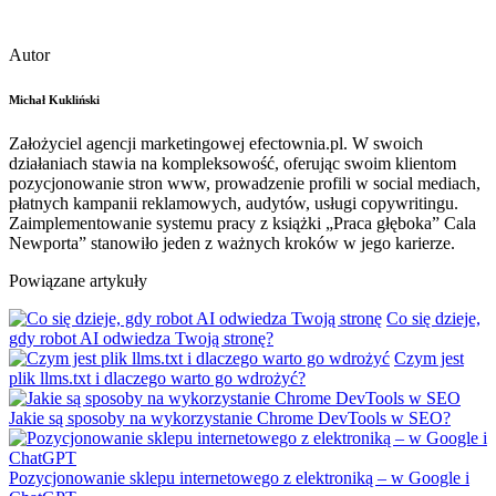
Autor
Michał Kukliński
Założyciel agencji marketingowej efectownia.pl. W swoich
działaniach stawia na kompleksowość, oferując swoim klientom
pozycjonowanie stron www, prowadzenie profili w social mediach,
płatnych kampanii reklamowych, audytów, usługi copywritingu.
Zaimplementowanie systemu pracy z książki „Praca głęboka” Cala
Newporta” stanowiło jeden z ważnych kroków w jego karierze.
Powiązane artykuły
Co się dzieje,
gdy robot AI odwiedza Twoją stronę?
Czym jest
plik llms.txt i dlaczego warto go wdrożyć?
Jakie są sposoby na wykorzystanie Chrome DevTools w SEO?
Pozycjonowanie sklepu internetowego z elektroniką – w Google i