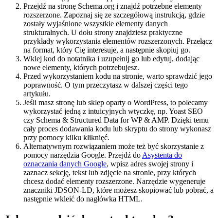
Przejdź na stronę Schema.org i znajdź potrzebne elementy
rozszerzone. Zapoznaj się ze szczegółową instrukcją, gdzie
zostały wyjaśnione wszystkie elementy danych
strukturalnych. U dołu strony znajdziesz praktyczne
przykłady wykorzystania elementów rozszerzonych. Przełącz
na format, który Cię interesuje, a następnie skopiuj go.
Wklej kod do notatnika i uzupełnij go lub edytuj, dodając
nowe elementy, których potrzebujesz.
Przed wykorzystaniem kodu na stronie, warto sprawdzić jego
poprawność. O tym przeczytasz w dalszej części tego
artykułu.
Jeśli masz stronę lub sklep oparty o WordPress, to polecamy
wykorzystać jedną z intuicyjnych wtyczkę, np. Yoast SEO
czy Schema & Structured Data for WP & AMP. Dzięki temu
cały proces dodawania kodu lub skryptu do strony wykonasz
przy pomocy kilku kliknięć.
Alternatywnym rozwiązaniem może też być skorzystanie z
pomocy narzędzia Google. Przejdź do
Asystenta do
oznaczania danych Google
, wpisz adres swojej strony i
zaznacz sekcję, tekst lub zdjęcie na stronie, przy których
chcesz dodać elementy rozszerzone. Narzędzie wygeneruje
znaczniki JDSON-LD, które możesz skopiować lub pobrać, a
następnie wkleić do nagłówka HTML.