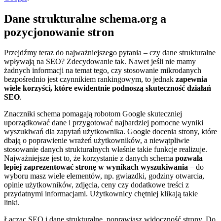
Dane strukturalne schema.org a
pozycjonowanie stron
Przejdźmy teraz do najważniejszego pytania – czy dane strukturalne
wpływają na SEO? Zdecydowanie tak. Nawet jeśli nie mamy
żadnych informacji na temat tego, czy stosowanie mikrodanych
bezpośrednio jest czynnikiem rankingowym, to jednak
zapewnia
wiele korzyści, które ewidentnie podnoszą skuteczność działań
SEO
.
Znaczniki schema pomagają robotom Google skuteczniej
uporządkować dane i przygotować najbardziej pomocne wyniki
wyszukiwań dla zapytań użytkownika. Google docenia strony, które
dbają o poprawienie wrażeń użytkowników, a niewątpliwie
stosowanie danych strukturalnych właśnie takie funkcje realizuje.
Najważniejsze jest to, że korzystanie z danych schema
pozwala
lepiej zaprezentować stronę w wynikach wyszukiwania
– do
wyboru masz wiele elementów, np. gwiazdki, godziny otwarcia,
opinie użytkowników, zdjęcia, ceny czy dodatkowe treści z
przydatnymi informacjami. Użytkownicy chętniej klikają takie
linki.
Łącząc SEO i dane strukturalne, poprawiasz widoczność strony. Do