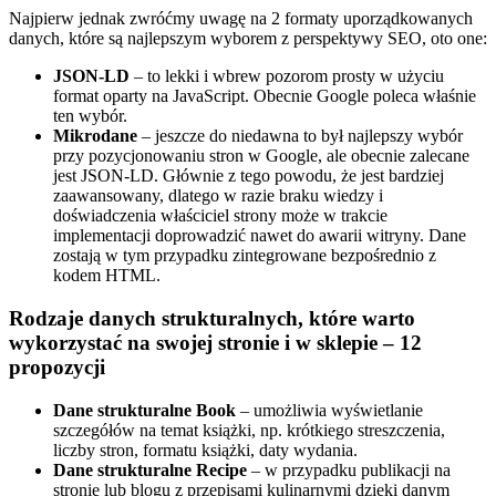
Najpierw jednak zwróćmy uwagę na 2 formaty uporządkowanych
danych, które są najlepszym wyborem z perspektywy SEO, oto one:
JSON-LD
– to lekki i wbrew pozorom prosty w użyciu
format oparty na JavaScript. Obecnie Google poleca właśnie
ten wybór.
Mikrodane
– jeszcze do niedawna to był najlepszy wybór
przy pozycjonowaniu stron w Google, ale obecnie zalecane
jest JSON-LD. Głównie z tego powodu, że jest bardziej
zaawansowany, dlatego w razie braku wiedzy i
doświadczenia właściciel strony może w trakcie
implementacji doprowadzić nawet do awarii witryny. Dane
zostają w tym przypadku zintegrowane bezpośrednio z
kodem HTML.
Rodzaje danych strukturalnych, które warto
wykorzystać na swojej stronie i w sklepie – 12
propozycji
Dane strukturalne Book
– umożliwia wyświetlanie
szczegółów na temat książki, np. krótkiego streszczenia,
liczby stron, formatu książki, daty wydania.
Dane strukturalne Recipe
– w przypadku publikacji na
stronie lub blogu z przepisami kulinarnymi dzięki danym