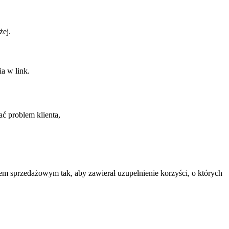
żej.
a w link.
ać problem klienta,
em sprzedażowym tak, aby zawierał uzupełnienie korzyści, o których