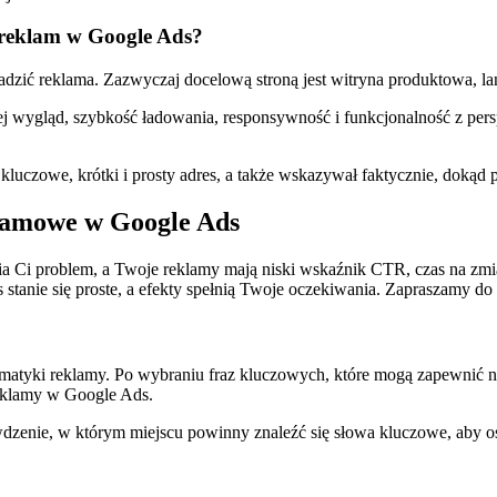
reklam w Google Ads?
zić reklama. Zazwyczaj docelową stroną jest witryna produktowa, lan
 jej wygląd, szybkość ładowania, responsywność i funkcjonalność z p
kluczowe, krótki i prosty adres, a także wskazywał faktycznie, dokąd 
eklamowe w Google Ads
 Ci problem, a Twoje reklamy mają niski wskaźnik CTR, czas na zmianę
tanie się proste, a efekty spełnią Twoje oczekiwania. Zapraszamy do 
atyki reklamy. Po wybraniu fraz kluczowych, które mogą zapewnić nam
reklamy w Google Ads.
wdzenie, w którym miejscu powinny znaleźć się słowa kluczowe, aby osi