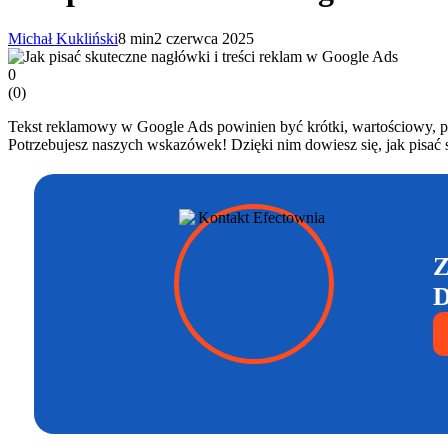
Michał Kukliński
8 min
2 czerwca 2025
0
(
0
)
Tekst reklamowy w Google Ads powinien być krótki, wartościowy, pr
Potrzebujesz naszych wskazówek! Dzięki nim dowiesz się, jak pisać 
Z
D