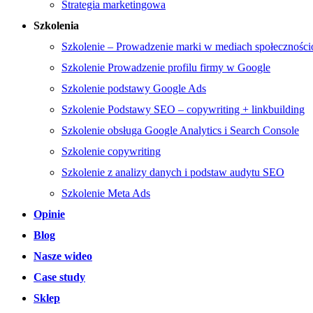
Strategia marketingowa
Szkolenia
Szkolenie – Prowadzenie marki w mediach społecznośc
Szkolenie Prowadzenie profilu firmy w Google
Szkolenie podstawy Google Ads
Szkolenie Podstawy SEO – copywriting + linkbuilding
Szkolenie obsługa Google Analytics i Search Console
Szkolenie copywriting
Szkolenie z analizy danych i podstaw audytu SEO
Szkolenie Meta Ads
Opinie
Blog
Nasze wideo
Case study
Sklep