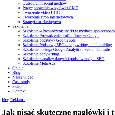
Outsourcing social mediów
Pozycjonowanie wizytówki GMF
Tworzenie video UGC
Tworzenie stron internetowych
Strategia marketingowa
Szkolenia
Szkolenie – Prowadzenie marki w mediach społecznośc
Szkolenie Prowadzenie profilu firmy w Google
Szkolenie podstawy Google Ads
Szkolenie Podstawy SEO – copywriting + linkbuilding
Szkolenie obsługa Google Analytics i Search Console
Szkolenie copywriting
Szkolenie z analizy danych i podstaw audytu SEO
Szkolenie Meta Ads
Opinie
Blog
Nasze wideo
Case study
Sklep
Kontakt
blog
Reklama
Jak pisać skuteczne nagłówki i 