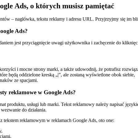
ogle Ads, o których musisz pamiętać
tów – nagłówka, tekstu reklamy i adresu URL. Przyjrzyjmy się im bli
Google Ads?
daniem jest przyciągnięcie uwagi użytkownika i zachęcenie do kliknięci
rzyści i mocne strony marki, a także udowodnij, że potrafisz rozwiąz
re będą oddzielone kreską „|”, ale zostaną wyświetlone obok siebie,
naków ze spacjami.
eksty reklamowe w Google Ads?
t produktu, usługi lub marki. Tekst reklamowy należy napisać języki
wezwanie do działania.
 z tekstem reklamowym w reklamach Google Ads, oto one:
y,
cjami.