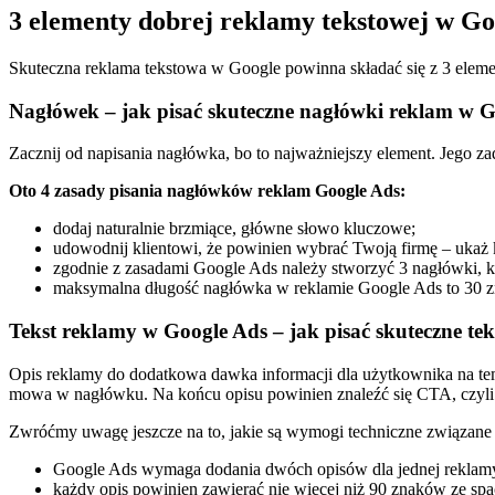
3 elementy dobrej reklamy tekstowej w Go
Skuteczna reklama tekstowa w Google powinna składać się z 3 elemen
Nagłówek – jak pisać skuteczne nagłówki reklam w 
Zacznij od napisania nagłówka, bo to najważniejszy element. Jego za
Oto 4 zasady pisania nagłówków reklam Google Ads:
dodaj naturalnie brzmiące, główne słowo kluczowe;
udowodnij klientowi, że powinien wybrać Twoją firmę – ukaż ko
zgodnie z zasadami Google Ads należy stworzyć 3 nagłówki, któ
maksymalna długość nagłówka w reklamie Google Ads to 30 z
Tekst reklamy w Google Ads – jak pisać skuteczne t
Opis reklamy do dodatkowa dawka informacji dla użytkownika na tema
mowa w nagłówku. Na końcu opisu powinien znaleźć się CTA, czyli 
Zwróćmy uwagę jeszcze na to, jakie są wymogi techniczne związane
Google Ads wymaga dodania dwóch opisów dla jednej reklam
każdy opis powinien zawierać nie więcej niż 90 znaków ze spa