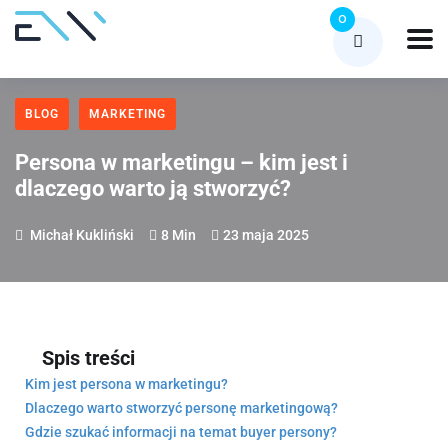
0
BLOG
MARKETING
Persona w marketingu – kim jest i
dlaczego warto ją stworzyć?
Michał Kukliński
8 Min
23 maja 2025
Spis treści
Kim jest persona w marketingu?
Dlaczego warto stworzyć personę marketingową?
Gdzie szukać informacji na temat buyer persony?