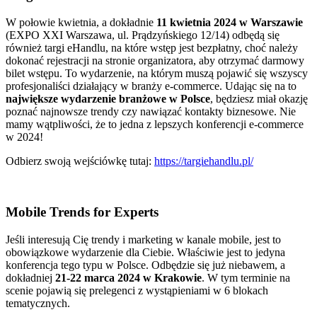
W połowie kwietnia, a dokładnie
11 kwietnia 2024 w Warszawie
(EXPO XXI Warszawa, ul. Prądzyńskiego 12/14) odbędą się
również targi eHandlu, na które wstęp jest bezpłatny, choć należy
dokonać rejestracji na stronie organizatora, aby otrzymać darmowy
bilet wstępu. To wydarzenie, na którym muszą pojawić się wszyscy
profesjonaliści działający w branży e-commerce. Udając się na to
największe wydarzenie branżowe w Polsce
, będziesz miał okazję
poznać najnowsze trendy czy nawiązać kontakty biznesowe. Nie
mamy wątpliwości, że to jedna z lepszych konferencji e-commerce
w 2024!
Odbierz swoją wejściówkę tutaj:
https://targiehandlu.pl/
Mobile Trends for Experts
Jeśli interesują Cię trendy i marketing w kanale mobile, jest to
obowiązkowe wydarzenie dla Ciebie. Właściwie jest to jedyna
konferencja tego typu w Polsce. Odbędzie się już niebawem, a
dokładniej
21-22 marca 2024 w Krakowie
. W tym terminie na
scenie pojawią się prelegenci z wystąpieniami w 6 blokach
tematycznych.