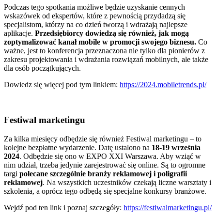
Podczas tego spotkania możliwe będzie uzyskanie cennych
wskazówek od ekspertów, które z pewnością przydadzą się
specjalistom, którzy na co dzień tworzą i wdrażają najlepsze
aplikacje.
Przedsiębiorcy dowiedzą się również, jak mogą
zoptymalizować kanał mobile w promocji swojego biznesu.
Co
ważne, jest to konferencja przeznaczona nie tylko dla pionierów z
zakresu projektowania i wdrażania rozwiązań mobilnych, ale także
dla osób początkujących.
Dowiedz się więcej pod tym linkiem:
https://2024.mobiletrends.pl/
Festiwal marketingu
Za kilka miesięcy odbędzie się również Festiwal marketingu – to
kolejne bezpłatne wydarzenie. Datę ustalono na
18-19 września
2024
. Odbędzie się ono w EXPO XXI Warszawa. Aby wziąć w
nim udział, trzeba jedynie zarejestrować się online. Są to ogromne
targi
polecane szczególnie branży reklamowej i poligrafii
reklamowej
. Na wszystkich uczestników czekają liczne warsztaty i
szkolenia, a oprócz tego odbędą się specjalne konkursy branżowe.
Wejdź pod ten link i poznaj szczegóły:
https://festiwalmarketingu.pl/