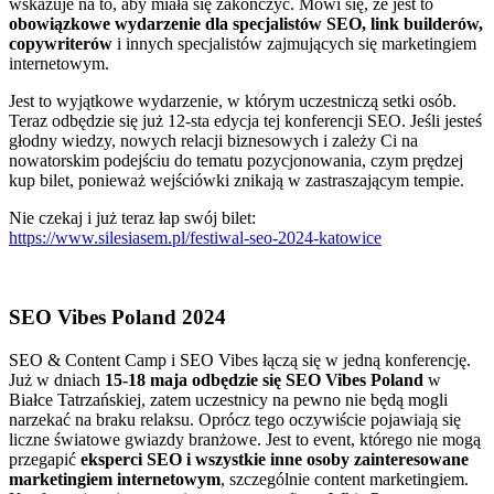
wskazuje na to, aby miała się zakończyć. Mówi się, że jest to
obowiązkowe wydarzenie dla specjalistów SEO, link builderów,
copywriterów
i innych specjalistów zajmujących się marketingiem
internetowym.
Jest to wyjątkowe wydarzenie, w którym uczestniczą setki osób.
Teraz odbędzie się już 12-sta edycja tej konferencji SEO. Jeśli jesteś
głodny wiedzy, nowych relacji biznesowych i zależy Ci na
nowatorskim podejściu do tematu pozycjonowania, czym prędzej
kup bilet, ponieważ wejściówki znikają w zastraszającym tempie.
Nie czekaj i już teraz łap swój bilet:
https://www.silesiasem.pl/festiwal-seo-2024-katowice
SEO Vibes Poland 2024
SEO & Content Camp i SEO Vibes łączą się w jedną konferencję.
Już w dniach
15-18 maja odbędzie się SEO Vibes Poland
w
Białce Tatrzańskiej, zatem uczestnicy na pewno nie będą mogli
narzekać na braku relaksu. Oprócz tego oczywiście pojawiają się
liczne światowe gwiazdy branżowe. Jest to event, którego nie mogą
przegapić
eksperci SEO i wszystkie inne osoby zainteresowane
marketingiem internetowym
, szczególnie content marketingiem.