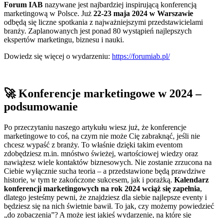
Forum IAB
nazywane jest najbardziej inspirującą konferencją
marketingową w Polsce. Już
22-23 maja 2024 w Warszawie
odbędą się liczne spotkania z najważniejszymi przedstawicielami
branży. Zaplanowanych jest ponad 80 wystąpień najlepszych
ekspertów marketingu, biznesu i nauki.
Dowiedz się więcej o wydarzeniu:
https://forumiab.pl/
🚀 Konferencje marketingowe w 2024 –
podsumowanie
Po przeczytaniu naszego artykułu wiesz już, że konferencje
marketingowe to coś, na czym nie może Cię zabraknąć, jeśli nie
chcesz wypaść z branży. To właśnie dzięki takim eventom
zdobędziesz m.in. mnóstwo świeżej, wartościowej wiedzy oraz
nawiążesz wiele kontaktów biznesowych. Nie zostanie zrzucona na
Ciebie wyłącznie sucha teoria – a przedstawione będą prawdziwe
historie, w tym te zakończone sukcesem, jak i porażką.
Kalendarz
konferencji marketingowych na rok 2024 wciąż się zapełnia
,
dlatego jesteśmy pewni, że znajdziesz dla siebie najlepsze eventy i
będziesz się na nich świetnie bawił. To jak, czy możemy powiedzieć
„do zobaczenia”? A może jest jakieś wydarzenie, na które się