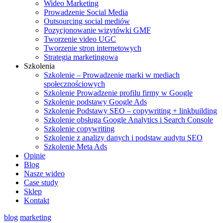
Wideo Marketing
Prowadzenie Social Media
Outsourcing social mediów
Pozycjonowanie wizytówki GMF
Tworzenie video UGC
Tworzenie stron internetowych
Strategia marketingowa
Szkolenia
Szkolenie – Prowadzenie marki w mediach
społecznościowych
Szkolenie Prowadzenie profilu firmy w Google
Szkolenie podstawy Google Ads
Szkolenie Podstawy SEO – copywriting + linkbuilding
Szkolenie obsługa Google Analytics i Search Console
Szkolenie copywriting
Szkolenie z analizy danych i podstaw audytu SEO
Szkolenie Meta Ads
Opinie
Blog
Nasze wideo
Case study
Sklep
Kontakt
blog
marketing