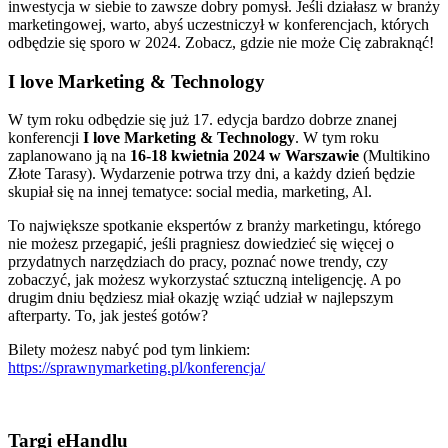
inwestycja w siebie to zawsze dobry pomysł. Jeśli działasz w branży
marketingowej, warto, abyś uczestniczył w konferencjach, których
odbędzie się sporo w 2024. Zobacz, gdzie nie może Cię zabraknąć!
I ️love Marketing & Technology
W tym roku odbędzie się już 17. edycja bardzo dobrze znanej
konferencji
I ️love Marketing & Technology
. W tym roku
zaplanowano ją na
16-18 kwietnia 2024 w Warszawie
(Multikino
Złote Tarasy). Wydarzenie potrwa trzy dni, a każdy dzień będzie
skupiał się na innej tematyce: social media, marketing, Al.
To największe spotkanie ekspertów z branży marketingu, którego
nie możesz przegapić, jeśli pragniesz dowiedzieć się więcej o
przydatnych narzędziach do pracy, poznać nowe trendy, czy
zobaczyć, jak możesz wykorzystać sztuczną inteligencję. A po
drugim dniu będziesz miał okazję wziąć udział w najlepszym
afterparty. To, jak jesteś gotów?
Bilety możesz nabyć pod tym linkiem:
https://sprawnymarketing.pl/konferencja/
Targi eHandlu