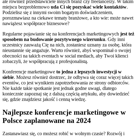
ale również przedstawiciele innych branż czy freelancerzy. W takim
miejscu bezproblemowo
uda Ci się pozyskać wiele kontaktów
.
Podzielisz się z innymi swoim bogatym doświadczeniem,
porozmawiasz na ciekawe tematy branżowe, a kto wie: może nawet
nawiążesz współprace biznesowe?
Regularne pojawianie się na konferencjach marketingowych
jest też
sposobem na budowanie pozytywnego wizerunku
. Gdy inni
uczestnicy zauważą Cię na nich, zostaniesz uznany za osobę, która
nieustannie się angażuje. Warto również, abyś wspominał o swojej
obecności na takich eventach w social mediach, aby Twoi klienci
zobaczyli, że współpracują z profesjonalistą.
Konferencje marketingowe
to jedna z lepszych inwestycji w
siebie
. Możesz również dostrzec, że odbywa się coraz więcej takich
eventów, co jest wynikiem zapotrzebowania ze strony odbiorców.
Nie każde takie spotkanie jest jednak godne uwagi, dlatego
koniecznie zapoznaj się z dalszą częścią artykułu, aby dowiedzieć
się, gdzie znajdziesz jakość i cenną wiedzę.
Najlepsze konferencje marketingowe w
Polsce zaplanowane na 2024
Zastanawiasz się, co możesz robić w wolnym czasie? Rozwój i