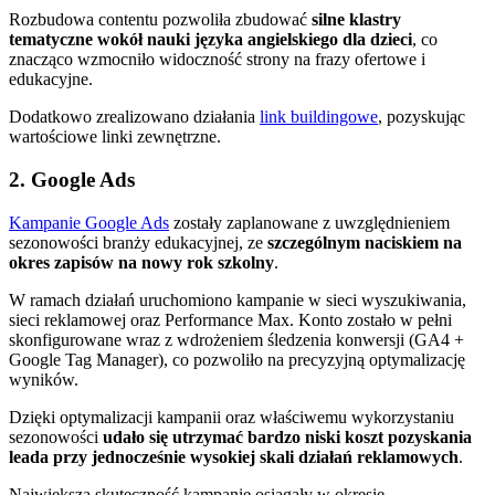
Rozbudowa contentu pozwoliła zbudować
silne klastry
tematyczne wokół nauki języka angielskiego dla dzieci
, co
znacząco wzmocniło widoczność strony na frazy ofertowe i
edukacyjne.
Dodatkowo zrealizowano działania
link buildingowe
, pozyskując
wartościowe linki zewnętrzne.
2. Google Ads
Kampanie Google Ads
zostały zaplanowane z uwzględnieniem
sezonowości branży edukacyjnej, ze
szczególnym naciskiem na
okres zapisów na nowy rok szkolny
.
W ramach działań uruchomiono kampanie w sieci wyszukiwania,
sieci reklamowej oraz Performance Max. Konto zostało w pełni
skonfigurowane wraz z wdrożeniem śledzenia konwersji (GA4 +
Google Tag Manager), co pozwoliło na precyzyjną optymalizację
wyników.
Dzięki optymalizacji kampanii oraz właściwemu wykorzystaniu
sezonowości
udało się utrzymać bardzo niski koszt pozyskania
leada przy jednocześnie wysokiej skali działań reklamowych
.
Największą skuteczność kampanie osiągały w okresie