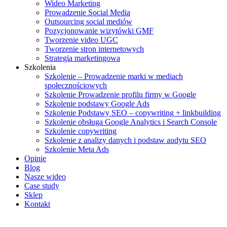
Wideo Marketing
Prowadzenie Social Media
Outsourcing social mediów
Pozycjonowanie wizytówki GMF
Tworzenie video UGC
Tworzenie stron internetowych
Strategia marketingowa
Szkolenia
Szkolenie – Prowadzenie marki w mediach
społecznościowych
Szkolenie Prowadzenie profilu firmy w Google
Szkolenie podstawy Google Ads
Szkolenie Podstawy SEO – copywriting + linkbuilding
Szkolenie obsługa Google Analytics i Search Console
Szkolenie copywriting
Szkolenie z analizy danych i podstaw audytu SEO
Szkolenie Meta Ads
Opinie
Blog
Nasze wideo
Case study
Sklep
Kontakt