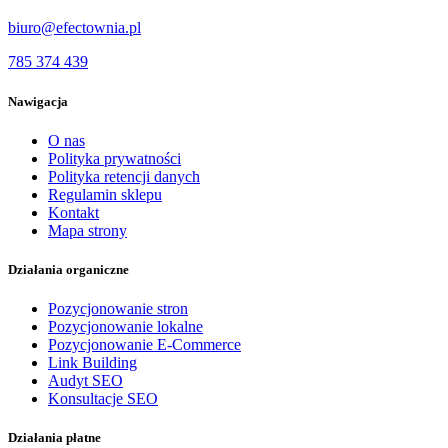
biuro@efectownia.pl
785 374 439
Nawigacja
O nas
Polityka prywatności
Polityka retencji danych
Regulamin sklepu
Kontakt
Mapa strony
Działania organiczne
Pozycjonowanie stron
Pozycjonowanie lokalne
Pozycjonowanie E-Commerce
Link Building
Audyt SEO
Konsultacje SEO
Działania płatne